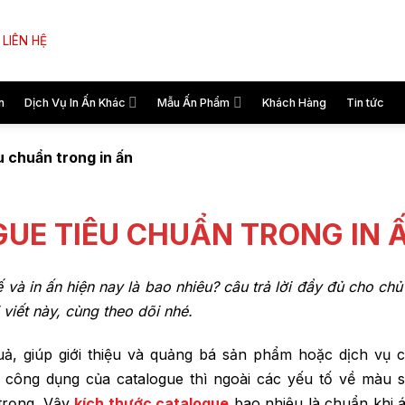
LIÊN HỆ
n
Dịch Vụ In Ấn Khác
Mẫu Ấn Phẩm
Khách Hàng
Tin tức
u chuẩn trong in ấn
UE TIÊU CHUẨN TRONG IN 
ế và in ấn hiện nay là bao nhiêu? câu trả lời đầy đủ cho ch
 viết này, cùng theo dõi nhé.
uả, giúp giới thiệu và quảng bá sản phẩm hoặc dịch vụ 
 công dụng của catalogue thì ngoài các yếu tố về màu s
 trọng. Vậy
kích thước catalogue
bao nhiêu là chuẩn khi 