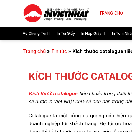
TRANG CHỦ
Về Chúng Tôi
In Túi Giấy
In Hộp Giấy
In Tem Nhã
Trang chủ
»
Tin tức
»
Kích thước catalogue tiê
KÍCH THƯỚC CATALOG
Kích thước catalogue
tiêu chuẩn trong thiết k
sẽ được In Việt Nhật chia sẻ đến bạn trong bài
Catalogue là một công cụ quảng cáo hiệu q
doanh nghiệp tới khách hàng. Để tối ưu hóa
dung thì kích thước cũng là một yếu tố quan