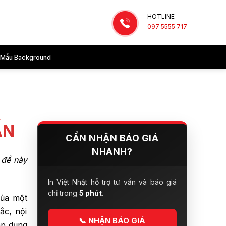
HOTLINE
097 5555 717
Mẫu Background
ẤN
CẦN NHẬN BÁO GIÁ
NHANH?
ủ đề này
In Việt Nhật hỗ trợ tư vấn và báo giá
chỉ trong
5 phút
.
của một
ắc, nội
📞
NHẬN BÁO GIÁ
áp dụng