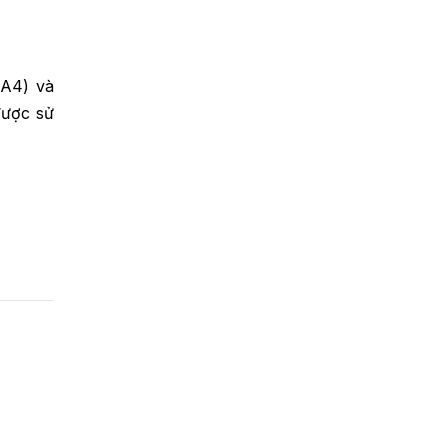
 A4) và
được sử