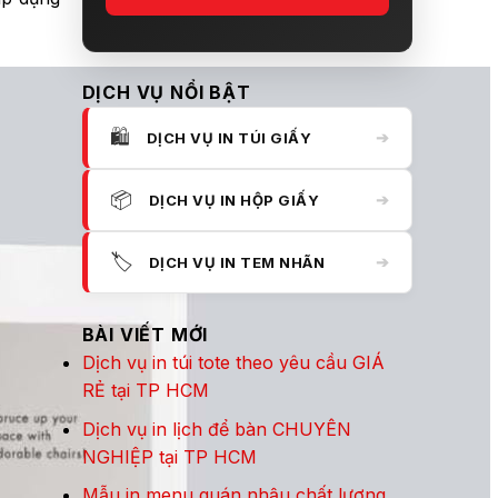
DỊCH VỤ NỔI BẬT
🛍️
➔
DỊCH VỤ IN TÚI GIẤY
📦
➔
DỊCH VỤ IN HỘP GIẤY
🏷️
➔
DỊCH VỤ IN TEM NHÃN
BÀI VIẾT MỚI
Dịch vụ in túi tote theo yêu cầu GIÁ
RẺ tại TP HCM
Dịch vụ in lịch để bàn CHUYÊN
NGHIỆP tại TP HCM
Mẫu in menu quán nhậu chất lượng,