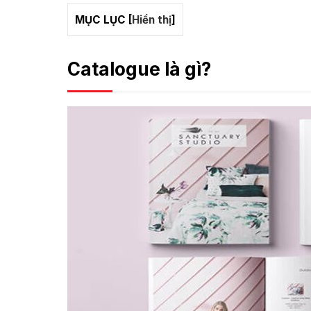
MỤC LỤC
[
Hiển thị
]
Catalogue là gì?