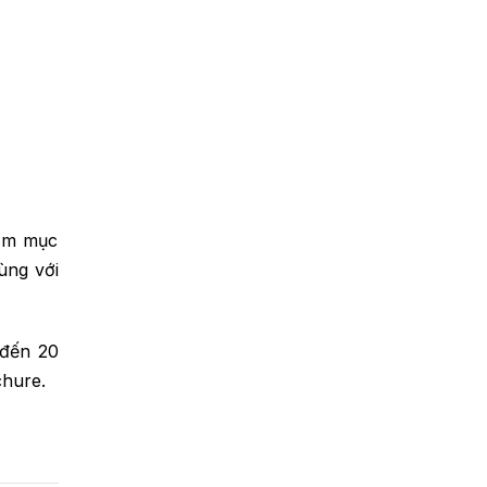
hằm mục
ùng với
 đến 20
chure.