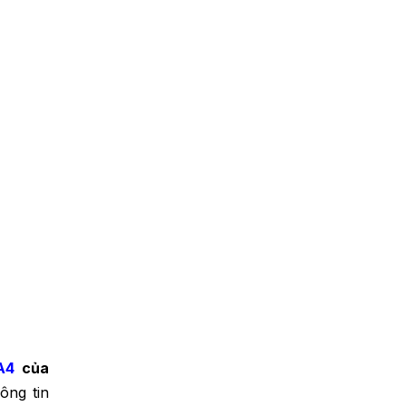
A4
của
ông tin