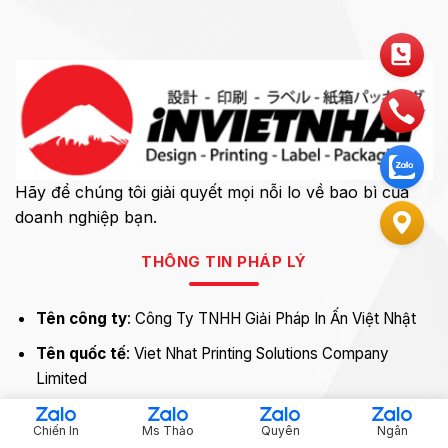
Hãy để chúng tôi giải quyết mọi nỗi lo về bao bì của
doanh nghiệp bạn.
THÔNG TIN PHÁP LÝ
Tên công ty
: Công Ty TNHH Giải Pháp In Ấn Việt Nhật
Tên quốc tế
: Viet Nhat Printing Solutions Company
Limited
Mã số thuế
: 0313679774
Chiến In
Ms Thảo
Quyên
Ngân
Email
: in@invietnhat.vn