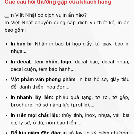
Các câu hỏi thường gặp của khách hàng
In Việt Nhật có dịch vụ in ấn nào?
In Việt Nhật chuyên cung cấp dịch vụ thiết kế, in ấn
bao gồm:
In bao bì
: Nhận in bao bì hộp giấy, túi giấy, bao bì
nhựa,...
In decal, tem nhãn, logo
: decal bạc, decal nhựa,
decal cuộn, tem bảo hành,...
Vật phẩm văn phòng phẩm
: in bìa hồ sơ, giấy tiêu
đề, danh thiếp, hóa đơn,...
In nhanh lấy liền
: phiếu quà tặng, tờ rơi, tờ gấp,
brochure, hồ sơ năng lực (profile),...
In trên mọi chất liệu
: thủy tinh, inox, nhựa, vải, bìa
da, ly sứ, ô dù, nón bảo hiểm,...
Đồ lưu niệm độc đáo
: in sổ tay, in kỷ niệm chương,