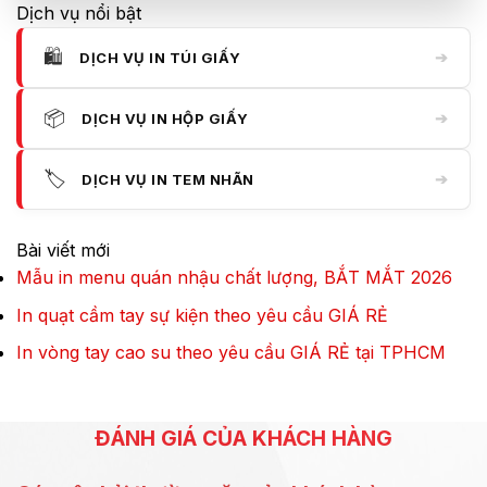
Dịch vụ nổi bật
🛍️
➔
DỊCH VỤ IN TÚI GIẤY
📦
➔
DỊCH VỤ IN HỘP GIẤY
🏷️
➔
DỊCH VỤ IN TEM NHÃN
Bài viết mới
Mẫu in menu quán nhậu chất lượng, BẮT MẮT 2026
In quạt cầm tay sự kiện theo yêu cầu GIÁ RẺ
In vòng tay cao su theo yêu cầu GIÁ RẺ tại TPHCM
ĐÁNH GIÁ CỦA KHÁCH HÀNG