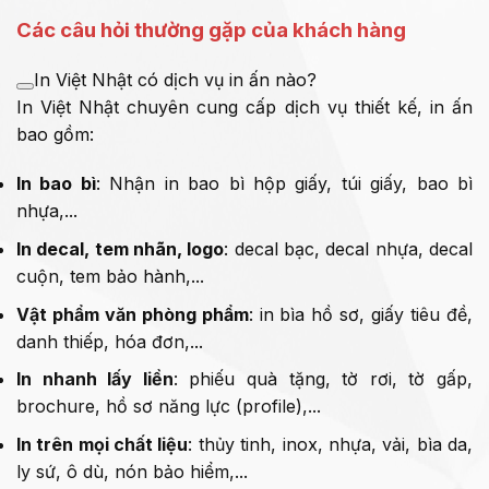
Các câu hỏi thường gặp của khách hàng
In Việt Nhật có dịch vụ in ấn nào?
In Việt Nhật chuyên cung cấp dịch vụ thiết kế, in ấn
bao gồm:
In bao bì
: Nhận in bao bì hộp giấy, túi giấy, bao bì
nhựa,...
In decal, tem nhãn, logo
: decal bạc, decal nhựa, decal
cuộn, tem bảo hành,...
Vật phẩm văn phòng phẩm
: in bìa hồ sơ, giấy tiêu đề,
danh thiếp, hóa đơn,...
In nhanh lấy liền
: phiếu quà tặng, tờ rơi, tờ gấp,
brochure, hồ sơ năng lực (profile),...
In trên mọi chất liệu
: thủy tinh, inox, nhựa, vải, bìa da,
ly sứ, ô dù, nón bảo hiểm,...