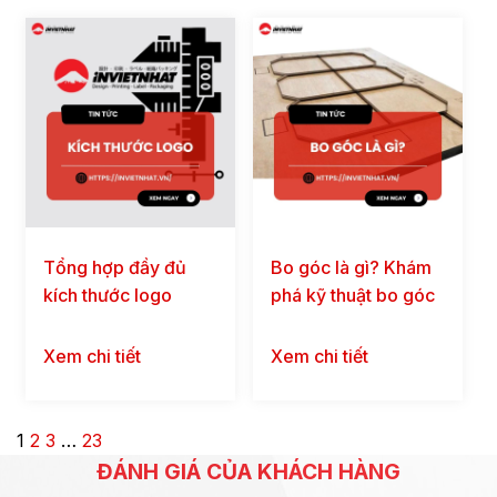
Tổng hợp đầy đủ
Bo góc là gì? Khám
kích thước logo
phá kỹ thuật bo góc
CHUẨN trong in ấn,
trong in ấn hiện đại
website và mạng xã
Xem chi tiết
Xem chi tiết
hội
1
2
3
…
23
ĐÁNH GIÁ CỦA KHÁCH HÀNG