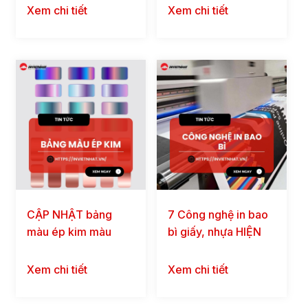
Xem chi tiết
Xem chi tiết
CẬP NHẬT bảng
7 Công nghệ in bao
màu ép kim màu
bì giấy, nhựa HIỆN
Vàng, Bạc, Đồng,
ĐẠI, phổ biến nhất
Hologram
Xem chi tiết
Xem chi tiết