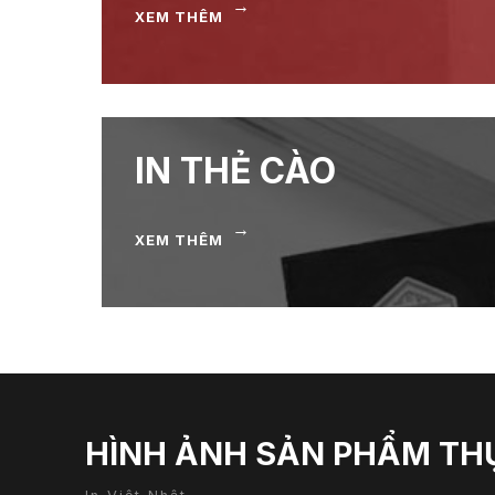
→
XEM THÊM
IN THẺ CÀO
→
XEM THÊM
HÌNH ẢNH SẢN PHẨM TH