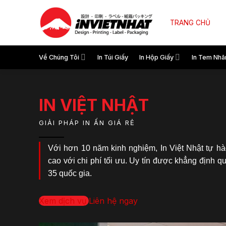
TRANG CHỦ
Về Chúng Tôi
In Túi Giấy
In Hộp Giấy
In Tem Nhã
IN VIỆT NHẬT
GIẢI PHÁP IN ẤN GIÁ RẺ
Với hơn 10 năm kinh nghiệm, In Việt Nhật tự hà
cao với chi phí tối ưu. Uy tín được khẳng định q
35 quốc gia.
Xem dịch vụ
Liên hệ ngay