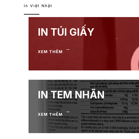
In Việt Nhật
IN TÚI GIẤY
→
XEM THÊM
IN TEM NHÃN
→
XEM THÊM