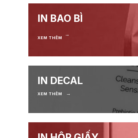
IN BAO BÌ
→
XEM THÊM
IN DECAL
→
XEM THÊM
IN HỘP GIẤY