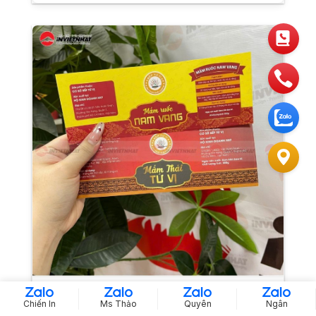
Dự án in tem nhãn thực phẩm
Chiến In
Ms Thảo
Quyên
Ngân