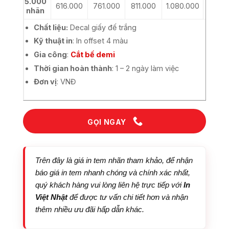
5.000
616.000
761.000
811.000
1.080.000
1.660
nhãn
Chất liệu:
Decal giấy đế trắng
Kỹ thuật in
: In offset 4 màu
Gia công
:
Cắt bế demi
Thời gian hoàn thành
: 1 – 2 ngày làm việc
Đơn vị
: VNĐ
GỌI NGAY
Trên đây là giá in tem nhãn tham khảo, để nhận
báo giá in tem nhanh chóng và chính xác nhất,
quý khách hàng vui lòng liên hệ trực tiếp với
In
Việt Nhật
để được tư vấn chi tiết hơn và nhận
thêm nhiều ưu đãi hấp dẫn khác.