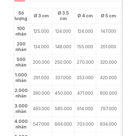
Số
Ø 3.5
Ø 3 cm
Ø 4 cm
Ø 5 cm
Ø 6 
lượng
cm
100
125.000
124.000
124.000
147.000
197.
nhãn
200
134.000
148.000
155.000
201.000
285.
nhãn
500
200.000
250.000
270.000
320.000
400.
nhãn
1.000
291.000
337.000
353.000
420.000
560.
nhãn
2.000
390.000
450.000
471.000
600.000
850.
nhãn
3.000
493.000
585.000
614.000
797.000
1.160.
nhãn
4.000
547.000
664.000
703.000
934.000
1.410
nhãn