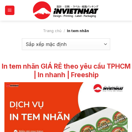
Trang chủ
/
In tem nhãn
In tem nhãn GIÁ RẺ theo yêu cầu TPHCM
| In nhanh | Freeship