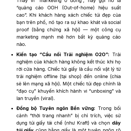
Thay vì “marketing 0 đồng”, hãy gọi nó là
“quảng cáo OOH (Out-of-home) hiệu suất
cao”. Khi khách hàng xách chiếc túi đẹp của
bạn trên phố, nó tạo ra sự khao khát và social
proof (bằng chứng xã hội) — một công cụ
marketing mạnh mẽ hơn bất kỳ quảng cáo
nào.
Kiến tạo “Cầu nối Trải nghiệm O2O”:
Trải
nghiệm của khách hàng không kết thúc khi họ
rời cửa hàng. Chiếc túi giấy là cầu nối vật lý từ
trải nghiệm offline (tại shop) đến online (chia
sẻ lên mạng xã hội). Một chiếc túi đẹp chính là
“đạo cụ” khuyến khích hành vi “unboxing” và
lan truyền (viral).
Đồng bộ Tuyên ngôn Bền vững:
Trong bối
cảnh “thời trang nhanh” bị chỉ trích, việc sử
dụng túi giấy tái chế (như Kraft) và chọn
dây
túi giấy
cũng bằng giấy là một tuyên ngôn rõ