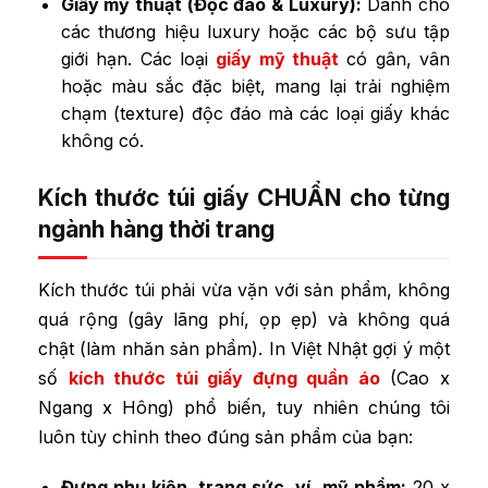
Giấy mỹ thuật (Độc đáo & Luxury):
Dành cho
các thương hiệu luxury hoặc các bộ sưu tập
giới hạn. Các loại
giấy mỹ thuật
có gân, vân
hoặc màu sắc đặc biệt, mang lại trải nghiệm
chạm (texture) độc đáo mà các loại giấy khác
không có.
Kích thước túi giấy CHUẨN cho từng
ngành hàng thời trang
Kích thước túi phải vừa vặn với sản phẩm, không
quá rộng (gây lãng phí, ọp ẹp) và không quá
chật (làm nhăn sản phẩm). In Việt Nhật gợi ý một
số
kích thước túi giấy đựng quần áo
(Cao x
Ngang x Hông) phổ biến, tuy nhiên chúng tôi
luôn tùy chỉnh theo đúng sản phẩm của bạn:
Đựng phụ kiện, trang sức, ví, mỹ phẩm:
20 x