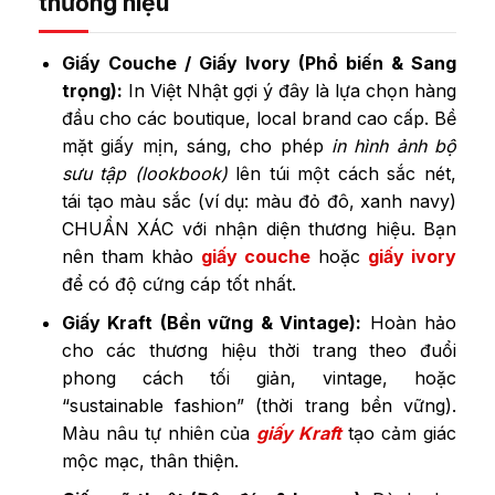
thương hiệu
Giấy Couche / Giấy Ivory (Phổ biến & Sang
trọng):
In Việt Nhật gợi ý đây là lựa chọn hàng
đầu cho các boutique, local brand cao cấp. Bề
mặt giấy mịn, sáng, cho phép
in hình ảnh bộ
sưu tập (lookbook)
lên túi một cách sắc nét,
tái tạo màu sắc (ví dụ: màu đỏ đô, xanh navy)
CHUẨN XÁC với nhận diện thương hiệu. Bạn
nên tham khảo
giấy couche
hoặc
giấy ivory
để có độ cứng cáp tốt nhất.
Giấy Kraft (Bền vững & Vintage):
Hoàn hảo
cho các thương hiệu thời trang theo đuổi
phong cách tối giản, vintage, hoặc
“sustainable fashion” (thời trang bền vững).
Màu nâu tự nhiên của
giấy Kraft
tạo cảm giác
mộc mạc, thân thiện.