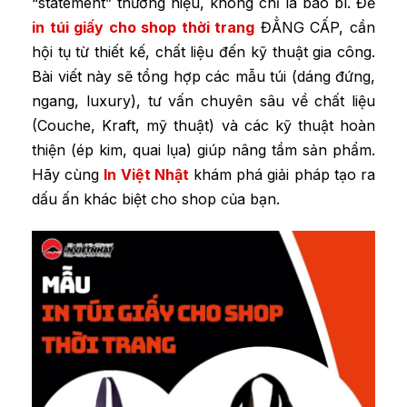
“statement” thương hiệu, không chỉ là bao bì. Để
in túi giấy cho shop thời trang
ĐẲNG CẤP, cần
hội tụ từ thiết kế, chất liệu đến kỹ thuật gia công.
Bài viết này sẽ tổng hợp các mẫu túi (dáng đứng,
ngang, luxury), tư vấn chuyên sâu về chất liệu
(Couche, Kraft, mỹ thuật) và các kỹ thuật hoàn
thiện (ép kim, quai lụa) giúp nâng tầm sản phẩm.
Hãy cùng
In Việt Nhật
khám phá giải pháp tạo ra
dấu ấn khác biệt cho shop của bạn.