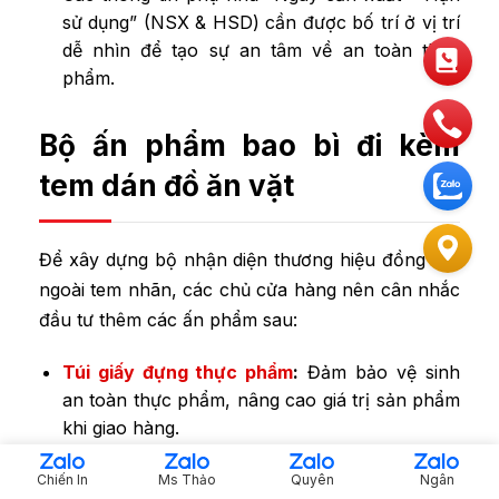
sử dụng” (NSX & HSD) cần được bố trí ở vị trí
dễ nhìn để tạo sự an tâm về an toàn thực
phẩm.
Bộ ấn phẩm bao bì đi kèm
tem dán đồ ăn vặt
Để xây dựng bộ nhận diện thương hiệu đồng bộ,
ngoài tem nhãn, các chủ cửa hàng nên cân nhắc
đầu tư thêm các ấn phẩm sau:
Túi giấy đựng thực phẩm
:
Đảm bảo vệ sinh
an toàn thực phẩm, nâng cao giá trị sản phẩm
khi giao hàng.
Hộp giấy đựng thức ăn:
Thay thế hộp
Chiến In
Ms Thảo
Quyên
Ngân
xốp/nhựa, tạo thiện cảm với khách hàng quan