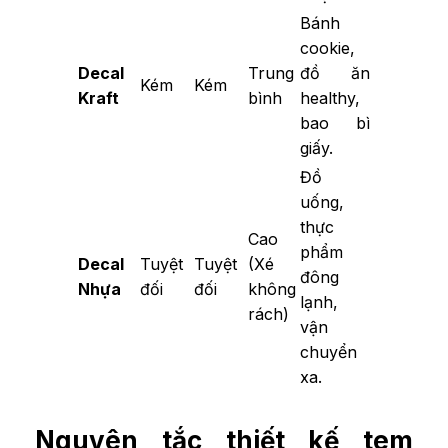
Bánh
cookie,
Decal
Trung
đồ ăn
Kém
Kém
Kraft
bình
healthy,
bao bì
giấy.
Đồ
uống,
thực
Cao
phẩm
Decal
Tuyệt
Tuyệt
(Xé
đông
Nhựa
đối
đối
không
lạnh,
rách)
vận
chuyển
xa.
Nguyên tắc thiết kế tem