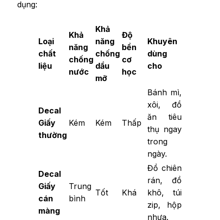
dụng:
Khả
Khả
Độ
Loại
năng
Khuyên
năng
bền
chất
chống
dùng
chống
cơ
liệu
dầu
cho
nước
học
mỡ
Bánh mì,
xôi, đồ
Decal
ăn tiêu
Giấy
Kém
Kém
Thấp
thụ ngay
thường
trong
ngày.
Đồ chiên
Decal
rán, đồ
Giấy
Trung
Tốt
Khá
khô, túi
cán
bình
zip, hộp
màng
nhựa.