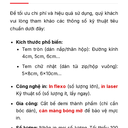
Để tối ưu chi phí và hiệu quả sử dụng, quý khách
vui lòng tham khảo các thông số kỹ thuật tiêu
chuẩn dưới đây:
Kích thước phổ biến:
Tem tròn (dán nắp/thân hộp): Đường kính
4cm, 5cm, 6cm…
Tem chữ nhật (dán túi zip/hộp vuông):
5x8cm, 6x10cm…
Công nghệ in:
In flexo
(số lượng lớn),
in laser
Kỹ thuật số (số lượng ít, lấy ngay).
Gia công:
Cắt bế demi thành phẩm (chỉ cần
bóc dán),
cán màng bóng mờ
để bảo vệ mực
in.
Số lượng:
Nhận in mọi số lượng. Tối thiểu 100