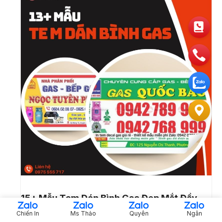
15+ Mẫu Tem Dán Bình Gas Đẹp Mắt Đầy
Đủ Thông Tin Liên Hệ
Chiến In
Ms Thảo
Quyên
Ngân