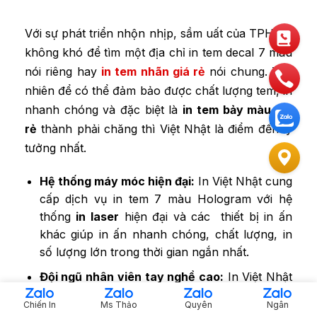
Với sự phát triển nhộn nhịp, sầm uất của TPHCM
không khó để tìm một địa chỉ in tem decal 7 màu
nói riêng hay
in tem nhãn giá rẻ
nói chung. Tuy
nhiên để có thể đảm bảo được chất lượng tem, in
nhanh chóng và đặc biệt là
in tem bảy màu giá
rẻ
thành phải chăng thì Việt Nhật là điểm đến lý
tưởng nhất.
Hệ thống máy móc hiện đại:
In
Việt Nhật cung
cấp dịch vụ in tem 7 màu Hologram với hệ
thống
in laser
hiện đại và các thiết bị in ấn
khác giúp in ấn nhanh chóng, chất lượng, in
số lượng lớn trong thời gian ngắn nhất.
Đội ngũ nhân viên tay nghề cao:
In
Việt Nhật
sở hữu đội ngũ nhân viên tay nghề cao, đáp
Chiến In
Ms Thảo
Quyên
Ngân
ứng mọi yêu cầu khắt khe của
in tem