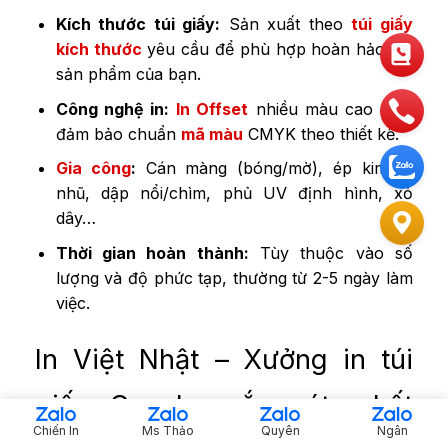
Kích thước túi giấy
:
Sản xuất theo
túi giấy
kích thước
yêu cầu để phù hợp hoàn hảo với
sản phẩm của bạn.
Công nghệ in:
In Offset
nhiều màu cao cấp,
đảm bảo chuẩn
mã màu
CMYK theo thiết kế.
Gia công
:
Cán màng (bóng/mờ), ép kim/ép
nhũ, dập nổi/chìm, phủ UV định hình, xỏ
dây…
Thời gian hoàn thành:
Tùy thuộc vào số
lượng và độ phức tạp, thường từ 2-5 ngày làm
việc.
In Việt Nhật – Xưởng in túi
giấy Couche sắc nét, chất
Chiến In
Ms Thảo
Quyên
Ngân