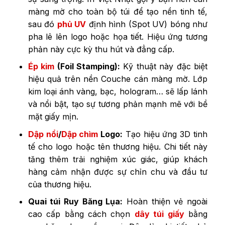
màng mờ cho toàn bộ túi để tạo nền tinh tế,
sau đó
phủ UV
định hình (Spot UV) bóng như
pha lê lên logo hoặc họa tiết. Hiệu ứng tương
phản này cực kỳ thu hút và đẳng cấp.
Ép kim
(Foil Stamping):
Kỹ thuật này đặc biệt
hiệu quả trên nền Couche cán màng mờ. Lớp
kim loại ánh vàng, bạc, hologram… sẽ lấp lánh
và nổi bật, tạo sự tương phản mạnh mẽ với bề
mặt giấy mịn.
Dập nổi
/
Dập chìm
Logo:
Tạo hiệu ứng 3D tinh
tế cho logo hoặc tên thương hiệu. Chi tiết này
tăng thêm trải nghiệm xúc giác, giúp khách
hàng cảm nhận được sự chỉn chu và đầu tư
của thương hiệu.
Quai túi Ruy Băng Lụa:
Hoàn thiện vẻ ngoài
cao cấp bằng cách chọn
dây túi giấy
bằng