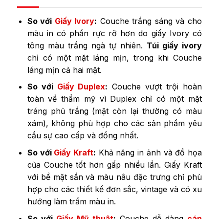
So với
Giấy Ivory
:
Couche trắng sáng và cho
màu in có phần rực rỡ hơn do giấy Ivory có
tông màu trắng ngà tự nhiên.
Túi giấy ivory
chỉ có một mặt láng mịn, trong khi Couche
láng mịn cả hai mặt.
So với
Giấy Duplex
:
Couche vượt trội hoàn
toàn về thẩm mỹ vì Duplex chỉ có một mặt
tráng phủ trắng (mặt còn lại thường có màu
xám), không phù hợp cho các sản phẩm yêu
cầu sự cao cấp và đồng nhất.
So với
Giấy Kraft
:
Khả năng in ảnh và đồ họa
của Couche tốt hơn gấp nhiều lần. Giấy Kraft
với bề mặt sần và màu nâu đặc trưng chỉ phù
hợp cho các thiết kế đơn sắc, vintage và có xu
hướng làm trầm màu in.
So với
Giấy Mỹ thuật
:
Couche dễ dàng
cán