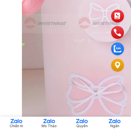
Chiến In
Ms Thảo
Quyên
Ngân