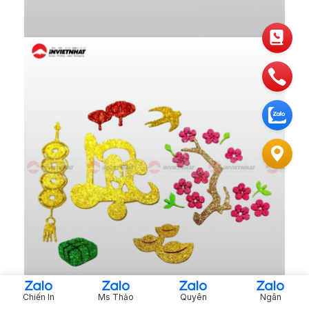
Chiến In
Ms Thảo
Quyên
Ngân