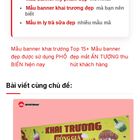
Mẫu banner khai trương đẹp
mà bạn nên
biết
Mẫu in ly trà sữa đẹp
nhiều mẫu mã
Mẫu banner khai trương
Top 15+ Mẫu banner
đẹp được sử dụng PHỔ
đẹp mắt ẤN TƯỢNG thu
BIẾN hiện nay
hút khách hàng
Bài viết cùng chủ đề: