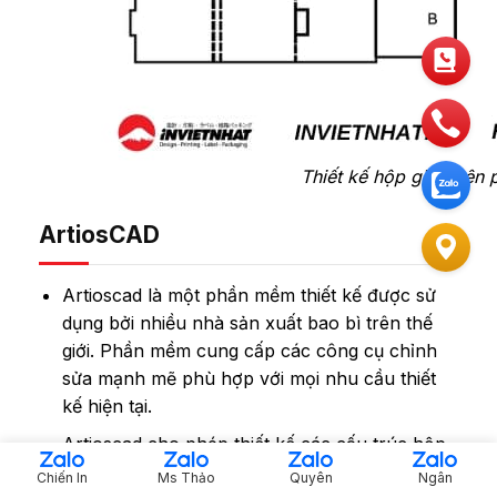
Thiết kế hộp giấy trê
ArtiosCAD
Artioscad là một phần mềm thiết kế được sử
dụng bởi nhiều nhà sản xuất bao bì trên thế
giới. Phần mềm cung cấp các công cụ chỉnh
sửa mạnh mẽ phù hợp với mọi nhu cầu thiết
kế hiện tại.
Artioscad cho phép thiết kế các cấu trúc hộp
giấy phức tạp và tối ưu hóa chúng cho quá
Chiến In
Ms Thảo
Quyên
Ngân