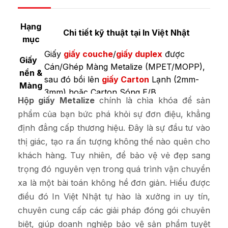
Hạng
Chi tiết kỹ thuật tại In Việt Nhật
mục
Giấy
giấy couche
/
giấy duplex
được
Giấy
Cán/Ghép Màng Metalize (MPET/MOPP),
nền &
sau đó bồi lên
giấy
Carton
Lạnh (2mm-
Màng
3mm) hoặc Carton Sóng E/B.
Hộp giấy Metalize
chính là chìa khóa để sản
Định
Giấy bề mặt Metalize: 120 – 150 GSM. Giấy
phẩm của bạn bức phá khỏi sự đơn điệu, khẳng
lượng
lõi (Carton Lạnh) từ 800 – 1400 GSM để
định đẳng cấp thương hiệu. Đây là sự đầu tư vào
giấy
đảm bảo độ cứng.
thị giác, tạo ra ấn tượng không thể nào quên cho
Công
Bắt buộc sử dụng công nghệ
in Offset
khách hàng. Tuy nhiên, để bảo vệ vẻ đẹp sang
nghệ
UV chuyên dụng (để mực bám dính tốt
trọng đó nguyên vẹn trong quá trình vận chuyển
in
trên bề mặt kim loại).
xa là một bài toán không hề đơn giản. Hiểu được
Cán màng mờ hoặc bóng
bảo vệ,
Phủ UV
điều đó In Việt Nhật tự hào là xưởng in uy tín,
Gia
định hình, Ép Kim hoặc Bế Nổi trên bề
chuyên cung cấp các giải pháp đóng gói chuyên
công
mặt ánh kim để tạo điểm nhấn kép, Tráng
biệt, giúp doanh nghiệp bảo vệ sản phẩm tuyệt
phủ bề mặt (kéo tia, kéo cát, chiết quang).