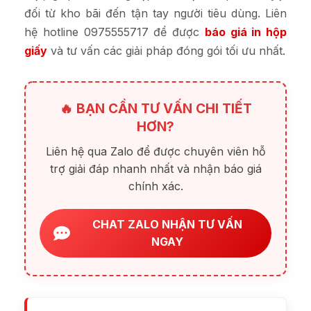
đối từ kho bãi đến tận tay người tiêu dùng. Liên
Số
Số lượng tối thiểu: 100 hộp (để tối ưu chi
hệ hotline 0975555717 để được
báo giá in hộp
lượng
phí công đoạn chuẩn bị Metalize).
giấy
và tư vấn các giải pháp đóng gói tối ưu nhất.
Thời
gian
🔥 BẠN CẦN TƯ VẤN CHI TIẾT
HƠN?
Liên hệ qua Zalo để được chuyên viên hỗ
trợ giải đáp nhanh nhất và nhận báo giá
chính xác.
CHAT ZALO NHẬN TƯ VẤN
NGAY