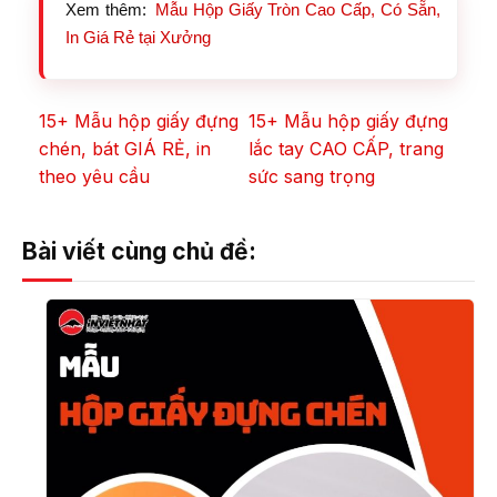
Xem thêm:
Mẫu Hộp Giấy Tròn Cao Cấp, Có Sẵn,
In Giá Rẻ tại Xưởng
15+ Mẫu hộp giấy đựng
15+ Mẫu hộp giấy đựng
chén, bát GIÁ RẺ, in
lắc tay CAO CẤP, trang
theo yêu cầu
sức sang trọng
Bài viết cùng chủ đề: