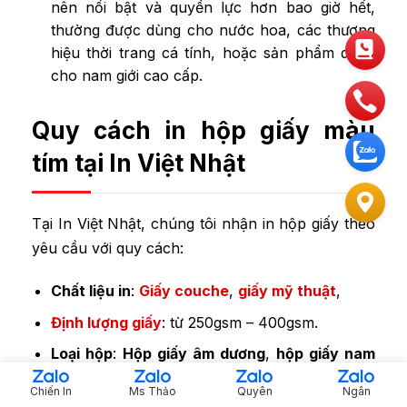
nên nổi bật và quyền lực hơn bao giờ hết,
thường được dùng cho nước hoa, các thương
hiệu thời trang cá tính, hoặc sản phẩm dành
cho nam giới cao cấp.
Quy cách in hộp giấy màu
tím tại In Việt Nhật
Tại In Việt Nhật, chúng tôi nhận in hộp giấy theo
yêu cầu với quy cách:
Chất liệu in
:
Giấy couche
,
giấy mỹ thuật
,
Định lượng giấy
: từ 250gsm – 400gsm.
Loại hộp
:
Hộp giấy âm dương
,
hộp giấy nam
châm
,
hộp giấy nắp gài
,
hộp nắp trượt
,…
Chiến In
Ms Thảo
Quyên
Ngân