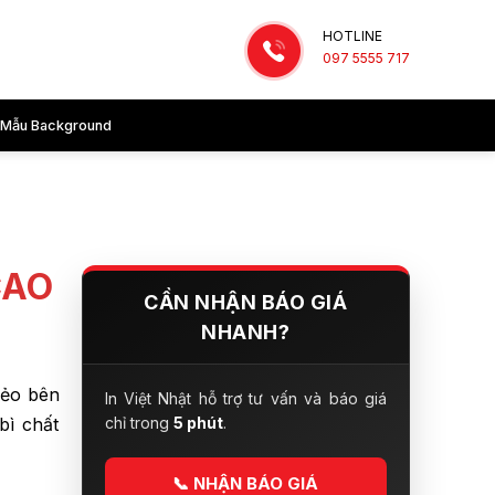
HOTLINE
097 5555 717
Mẫu Background
CAO
CẦN NHẬN BÁO GIÁ
NHANH?
dẻo bên
In Việt Nhật hỗ trợ tư vấn và báo giá
bì chất
chỉ trong
5 phút
.
📞
NHẬN BÁO GIÁ