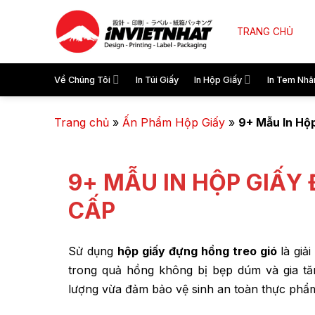
TRANG CHỦ
Về Chúng Tôi
In Túi Giấy
In Hộp Giấy
In Tem Nhã
Trang chủ
»
Ấn Phẩm Hộp Giấy
»
9+ Mẫu In Hộ
9+ MẪU IN HỘP GIẤY
CẤP
Sử dụng
hộp giấy đựng hồng treo gió
là giả
trong quả hồng không bị bẹp dúm và gia tăng
lượng vừa đảm bảo vệ sinh an toàn thực phẩm