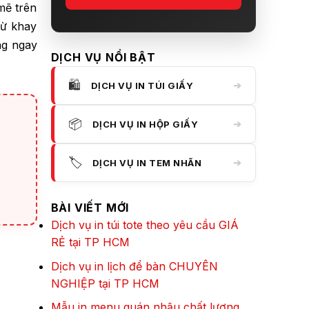
mẽ trên
từ khay
g ngay
DỊCH VỤ NỔI BẬT
🛍️
➔
DỊCH VỤ IN TÚI GIẤY
📦
➔
DỊCH VỤ IN HỘP GIẤY
🏷️
➔
DỊCH VỤ IN TEM NHÃN
BÀI VIẾT MỚI
Dịch vụ in túi tote theo yêu cầu GIÁ
RẺ tại TP HCM
Dịch vụ in lịch để bàn CHUYÊN
NGHIỆP tại TP HCM
Mẫu in menu quán nhậu chất lượng,