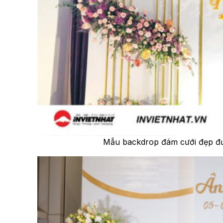
Mẫu backdrop đám cưới đẹp đư