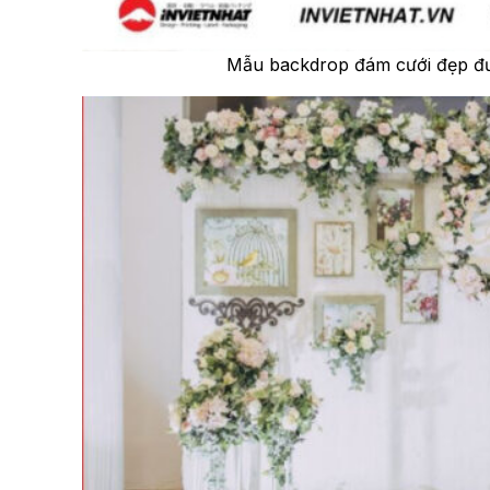
Mẫu backdrop đám cưới đẹp đư