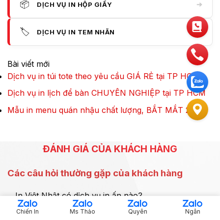
📦
➔
DỊCH VỤ IN HỘP GIẤY
🏷️
➔
DỊCH VỤ IN TEM NHÃN
Bài viết mới
Dịch vụ in túi tote theo yêu cầu GIÁ RẺ tại TP HCM
Dịch vụ in lịch để bàn CHUYÊN NGHIỆP tại TP HCM
Mẫu in menu quán nhậu chất lượng, BẮT MẮT 2026
ĐÁNH GIÁ CỦA KHÁCH HÀNG
Các câu hỏi thường gặp của khách hàng
In Việt Nhật có dịch vụ in ấn nào?
In Việt Nhật chuyên cung cấp dịch vụ thiết kế, in ấn
Chiến In
Ms Thảo
Quyên
Ngân