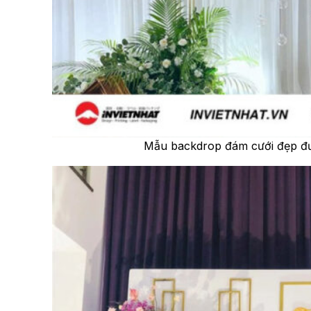
Mẫu backdrop đám cưới đẹp đư