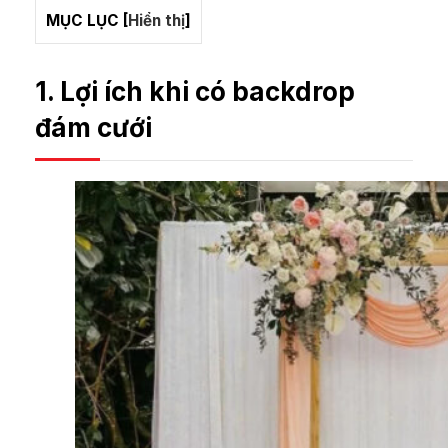
MỤC LỤC
[
Hiển thị
]
1. Lợi ích khi có backdrop
đám cưới