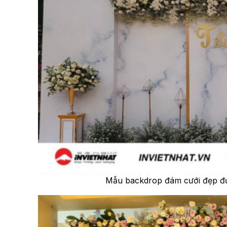
Mẫu backdrop đám cưới đẹp đư