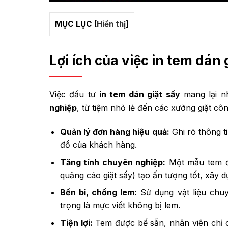
MỤC LỤC
[
Hiển thị
]
Lợi ích của việc in tem dán 
Việc đầu tư
in tem dán giặt sấy
mang lại nh
nghiệp
, từ tiệm nhỏ lẻ đến các xưởng giặt cô
Quản lý đơn hàng hiệu quả:
Ghi rõ thông ti
đồ của khách hàng.
Tăng tính chuyên nghiệp:
Một mẫu tem đư
quảng cáo giặt sấy) tạo ấn tượng tốt, xây d
Bền bỉ, chống lem:
Sử dụng vật liệu chu
trọng là mực viết không bị lem.
Tiện lợi:
Tem được bế sẵn, nhân viên chỉ cần