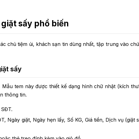
giặt sấy phổ biến
c chủ tiệm ủi, khách sạn tin dùng nhất, tập trung vào ch
iặt sấy
. Mẫu tem này được thiết kế dạng hình chữ nhật (kích th
n thông tin.
 SĐT.
 Ngày giặt, Ngày hẹn lấy, Số KG, Giá tiền, Dịch vụ (giặt sấ
oặc thẻ treo đính kèm vào giỏ đồ.