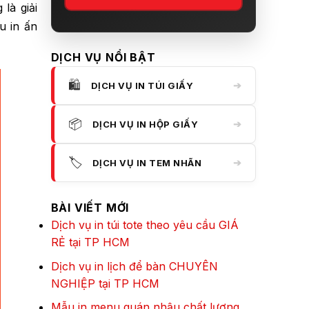
là giải
u in ấn
DỊCH VỤ NỔI BẬT
🛍️
➔
DỊCH VỤ IN TÚI GIẤY
📦
➔
DỊCH VỤ IN HỘP GIẤY
🏷️
➔
DỊCH VỤ IN TEM NHÃN
BÀI VIẾT MỚI
Dịch vụ in túi tote theo yêu cầu GIÁ
RẺ tại TP HCM
Dịch vụ in lịch để bàn CHUYÊN
NGHIỆP tại TP HCM
Mẫu in menu quán nhậu chất lượng,