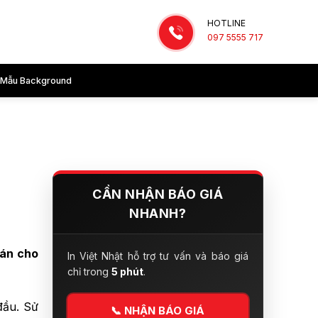
HOTLINE
097 5555 717
Mẫu Background
CẦN NHẬN BÁO GIÁ
NHANH?
dán cho
In Việt Nhật hỗ trợ tư vấn và báo giá
chỉ trong
5 phút
.
đầu. Sử
📞
NHẬN BÁO GIÁ