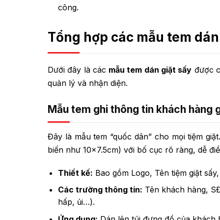
công.
Tổng hợp các mẫu tem dán 
Dưới đây là các
mẫu tem dán giặt sấy
được cá
quản lý và nhận diện.
Mẫu tem ghi thông tin khách hàng g
Đây là mẫu tem “quốc dân” cho mọi tiệm giặt
biến như 10×7.5cm) với bố cục rõ ràng, dễ điề
Thiết kế:
Bao gồm Logo, Tên tiệm giặt sấy,
Các trường thông tin:
Tên khách hàng, SĐT,
hấp, ủi…).
Ứng dụng:
Dán lên túi đựng đồ của khách h