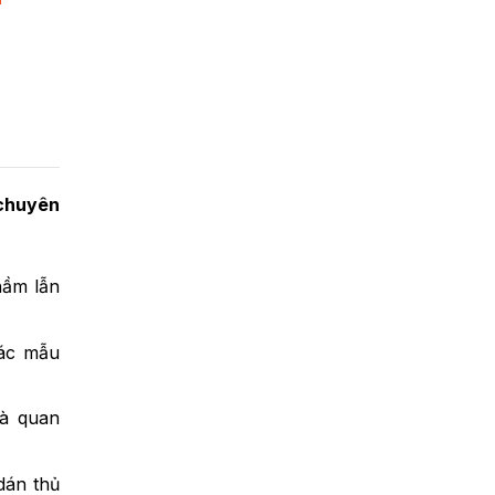
chuyên
nhầm lẫn
các mẫu
và quan
dán thủ