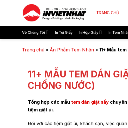
TRANG CHỦ
Về Chúng Tôi
In Túi Giấy
In Hộp Giấy
In Tem Nhã
Trang chủ
»
Ấn Phẩm Tem Nhãn
»
11+ Mẫu tem
11+ MẪU TEM DÁN GI
CHỐNG NƯỚC)
Tổng hợp các mẫu
tem dán giặt sấy
chuyên n
tiệm giặt ủi.
Đối với các tiệm giặt ủi, khách sạn, việc qu