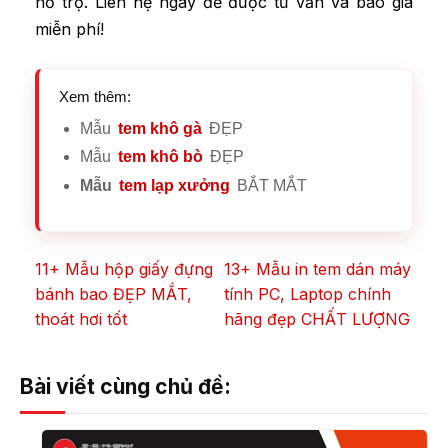
hỗ trợ. Liên hệ ngay để được tư vấn và báo giá
miễn phí!
Xem thêm:
Mẫu
tem khô gà
ĐẸP
Mẫu
tem khô bò
ĐẸP
Mẫu
tem lạp xưởng
BẮT MẮT
11+ Mẫu hộp giấy đựng
13+ Mẫu in tem dán máy
bánh bao ĐẸP MẮT,
tính PC, Laptop chính
thoát hơi tốt
hãng đẹp CHẤT LƯỢNG
Bài viết cùng chủ đề: