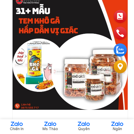
37+ Mẫu in tem khô gà thiết kế đẹp, HẤP
Chiến In
Ms Thảo
Quyên
Ngân
DẪN vị giác