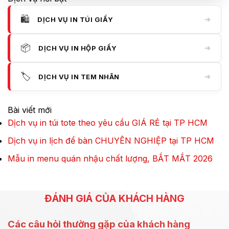
🛍️
➔
DỊCH VỤ IN TÚI GIẤY
📦
➔
DỊCH VỤ IN HỘP GIẤY
🏷️
➔
DỊCH VỤ IN TEM NHÃN
Bài viết mới
Dịch vụ in túi tote theo yêu cầu GIÁ RẺ tại TP HCM
Dịch vụ in lịch để bàn CHUYÊN NGHIỆP tại TP HCM
Mẫu in menu quán nhậu chất lượng, BẮT MẮT 2026
ĐÁNH GIÁ CỦA KHÁCH HÀNG
Các câu hỏi thường gặp của khách hàng