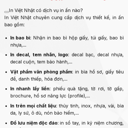
In Việt Nhật có dịch vụ in ấn nào?
In Việt Nhật chuyên cung cấp dịch vụ thiết kế, in ấn
bao gồm:
In bao bì
: Nhận in bao bì hộp giấy, túi giấy, bao bì
nhựa,...
In decal, tem nhãn, logo
: decal bạc, decal nhựa,
decal cuộn, tem bảo hành,...
Vật phẩm văn phòng phẩm
: in bìa hồ sơ, giấy tiêu
đề, danh thiếp, hóa đơn,...
In nhanh lấy liền
: phiếu quà tặng, tờ rơi, tờ gấp,
brochure, hồ sơ năng lực (profile),...
In trên mọi chất liệu
: thủy tinh, inox, nhựa, vải, bìa
da, ly sứ, ô dù, nón bảo hiểm,...
Đồ lưu niệm độc đáo
: in sổ tay, in kỷ niệm chương,