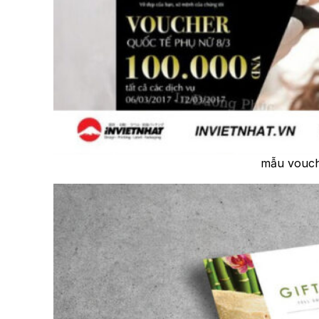
mẫu vouch