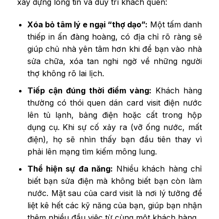
xây dựng lòng tin và duy trì khách quen:
Xóa bỏ tâm lý e ngại “thợ dạo”:
Một tấm danh
thiếp in ấn đàng hoàng, có địa chỉ rõ ràng sẽ
giúp chủ nhà yên tâm hơn khi để bạn vào nhà
sửa chữa, xóa tan nghi ngờ về những người
thợ không rõ lai lịch.
Tiếp cận đúng thời điểm vàng:
Khách hàng
thường có thói quen dán card visit điện nước
lên tủ lạnh, bảng điện hoặc cất trong hộp
dụng cụ. Khi sự cố xảy ra (vỡ ống nước, mất
điện), họ sẽ nhìn thấy bạn đầu tiên thay vì
phải lên mạng tìm kiếm mông lung.
Thể hiện sự đa năng:
Nhiều khách hàng chỉ
biết bạn sửa điện mà không biết bạn còn làm
nước. Mặt sau của card visit là nơi lý tưởng để
liệt kê hết các kỹ năng của bạn, giúp bạn nhận
thêm nhiều đầu việc từ cùng một khách hàng.