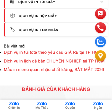
🛍️
➔
DỊCH VỤ IN TÚI GIẤY
📦
➔
DỊCH VỤ IN HỘP GIẤY
🏷️
➔
DỊCH VỤ IN TEM NHÃN
Bài viết mới
Dịch vụ in túi tote theo yêu cầu GIÁ RẺ tại TP HCM
Dịch vụ in lịch để bàn CHUYÊN NGHIỆP tại TP HCM
Mẫu in menu quán nhậu chất lượng, BẮT MẮT 2026
ĐÁNH GIÁ CỦA KHÁCH HÀNG
Các câu hỏi thường gặp của khách hàng
Chiến In
Ms Thảo
Quyên
Ngân