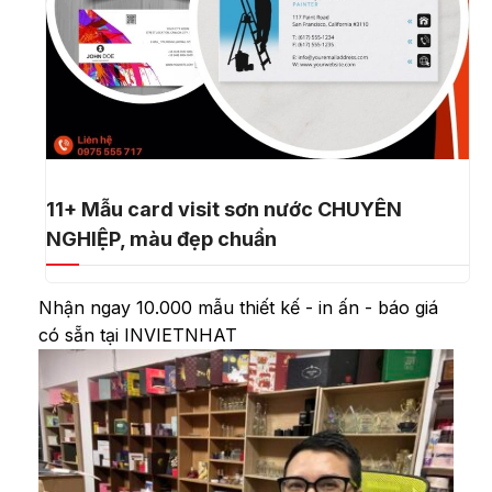
11+ Mẫu card visit sơn nước CHUYÊN
NGHIỆP, màu đẹp chuẩn
Nhận ngay 10.000 mẫu thiết kế - in ấn - báo giá
có sẵn tại INVIETNHAT