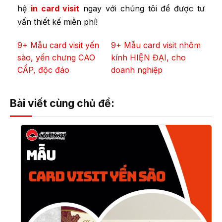
hệ
in card visit
ngay với chúng tôi để được tư
vấn thiết kế miễn phí!
9+ Mẫu card visit yến
9+ Mẫu card visit nhôm
sào, yến chưng CAO
kính HIỆN ĐẠI, cho
CẤP, độc đáo
doanh nghiệp
Bài viết cùng chủ đề: