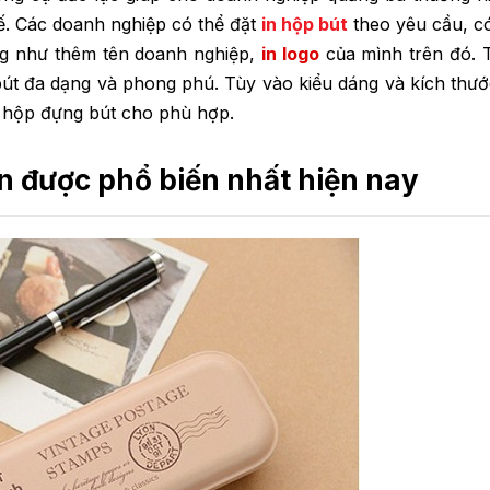
tế. Các doanh nghiệp có thể đặt
in hộp bút
theo yêu cầu, có
ng như thêm tên doanh nghiệp,
in logo
của mình trên đó. T
út đa dạng và phong phú. Tùy vào kiểu dáng và kích thướ
m hộp đựng bút cho phù hợp.
àn được phổ biến nhất hiện nay