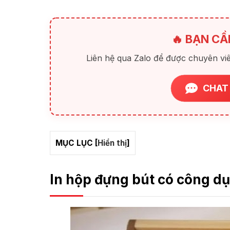
🔥 BẠN CẦ
Liên hệ qua Zalo để được chuyên viê
CHAT
MỤC LỤC
[
Hiển thị
]
In hộp đựng bút có công dụ