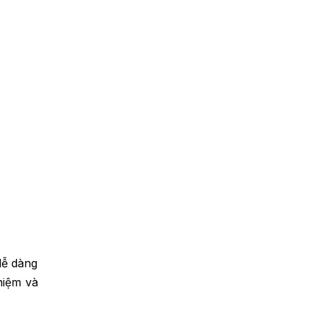
dễ dàng
niệm và