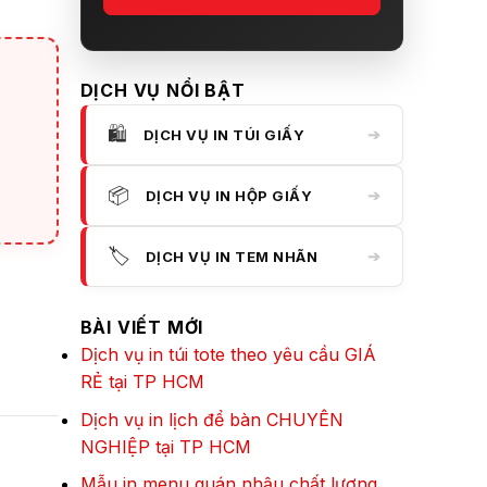
DỊCH VỤ NỔI BẬT
🛍️
➔
DỊCH VỤ IN TÚI GIẤY
📦
➔
DỊCH VỤ IN HỘP GIẤY
🏷️
➔
DỊCH VỤ IN TEM NHÃN
BÀI VIẾT MỚI
Dịch vụ in túi tote theo yêu cầu GIÁ
RẺ tại TP HCM
Dịch vụ in lịch để bàn CHUYÊN
NGHIỆP tại TP HCM
Mẫu in menu quán nhậu chất lượng,