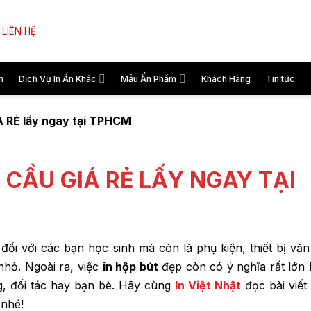
LIÊN HỆ
n
Dịch Vụ In Ấn Khác
Mẫu Ấn Phẩm
Khách Hàng
Tin tức
Á RẺ lấy ngay tại TPHCM
 CẦU GIÁ RẺ LẤY NGAY TẠI
đối với các bạn học sinh mà còn là phụ kiện, thiết bị vă
nhỏ. Ngoài ra, việc
in hộp bút
đẹp còn có ý nghĩa rất lớn 
g, đối tác hay bạn bè. Hãy cùng
In Việt Nhật
đọc bài viết
 nhé!