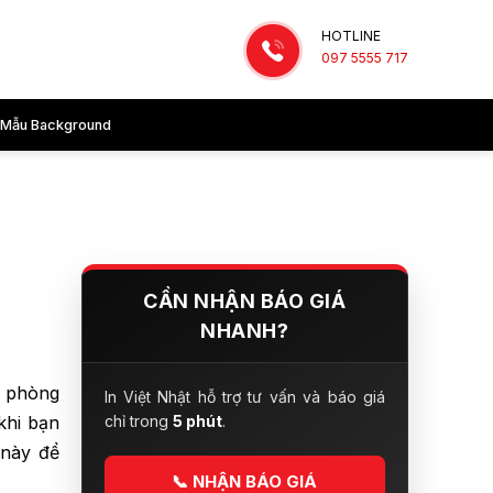
HOTLINE
097 5555 717
Mẫu Background
CẦN NHẬN BÁO GIÁ
NHANH?
n phòng
In Việt Nhật hỗ trợ tư vấn và báo giá
khi bạn
chỉ trong
5 phút
.
 này để
📞
NHẬN BÁO GIÁ