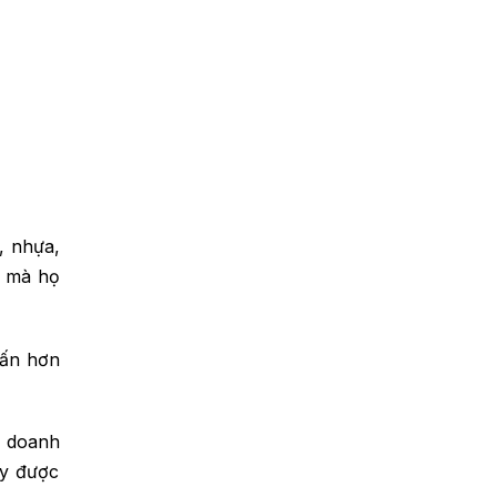
, nhựa,
p mà họ
 ấn hơn
h doanh
ây được