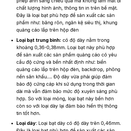
phép ánh sáng chiếu qua mà không làm mất đi
chất lượng hình ảnh, thông tin in trên bề mặt.
Đây là loại bạt phù hợp để sản xuất các sản
phẩm như: băng rôn, ngăn kệ siêu thị, khung
quảng cáo lắp trên hộp đèn
Loại bạt trung bình:
có độ dày nằm trong
khoảng 0,36-0,38mm. Loại bạt này phù hợp
để sản xuất các sản phẩm quảng cáo có yêu
cầu độ cứng và bền nhất định như: biển
quảng cáo lắp trên hộp đèn, backdrop, phông
nền sân khấu…. Độ dày vừa phải giúp đảm
bảo độ cứng cáp khi sử dụng trong thời gian
dài mà vẫn đảm bảo mức độ xuyên sáng phù
hợp. So với loại mỏng, loại bạt này bền hơn
còn so với loại dày lại đảm bảo hiển thị thông
tin tốt hơn.
Loại dày
: Loại bạt dày có độ dày trên 0,46mm.
Đây là loại bạt phù hợp để sản xuất các sản