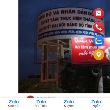
Chiến In
Ms Thảo
Quyên
Ngân