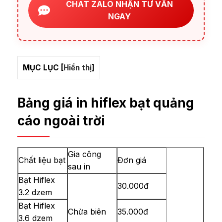
CHAT ZALO NHẬN TƯ VẤN
NGAY
MỤC LỤC
[
Hiển thị
]
Bảng giá in hiflex bạt quảng
cáo ngoài trời
Gia công
Chất liệu bạt
Đơn giá
sau in
Bạt Hiflex
30.000đ
3.2 dzem
Bạt Hiflex
Chừa biên
35.000đ
3.6 dzem