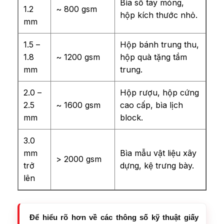
Bìa sổ tay mỏng,
1.2
~ 800 gsm
hộp kích thước nhỏ.
mm
1.5 –
Hộp bánh trung thu,
1.8
~ 1200 gsm
hộp quà tặng tầm
mm
trung.
2.0 –
Hộp rượu, hộp cứng
2.5
~ 1600 gsm
cao cấp, bìa lịch
mm
block.
3.0
mm
Bìa mẫu vật liệu xây
> 2000 gsm
trở
dựng, kệ trưng bày.
lên
Để hiểu rõ hơn về các thông số kỹ thuật giấy