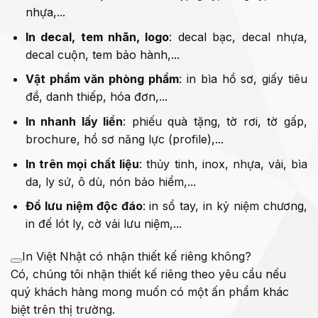
nhựa,...
In decal, tem nhãn, logo
: decal bạc, decal nhựa,
decal cuộn, tem bảo hành,...
Vật phẩm văn phòng phẩm
: in bìa hồ sơ, giấy tiêu
đề, danh thiếp, hóa đơn,...
In nhanh lấy liền
: phiếu quà tặng, tờ rơi, tờ gấp,
brochure, hồ sơ năng lực (profile),...
In trên mọi chất liệu
: thủy tinh, inox, nhựa, vải, bìa
da, ly sứ, ô dù, nón bảo hiểm,...
Đồ lưu niệm độc đáo
: in sổ tay, in kỷ niệm chương,
in đế lót ly, cờ vải lưu niệm,...
In Việt Nhật có nhận thiết kế riêng không?
Có, chúng tôi nhận thiết kế riêng theo yêu cầu nếu
quý khách hàng mong muốn có một ấn phẩm khác
biệt trên thị trường.