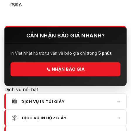
ngày.
CẦN NHẬN BÁO GIÁ NHANH?
In Việt Nhật hỗ trợ tư vấn và báo giá chỉ trong
5 phút
.
📞
NHẬN BÁO GIÁ
Dịch vụ nổi bật
🛍️
➔
DỊCH VỤ IN TÚI GIẤY
📦
➔
DỊCH VỤ IN HỘP GIẤY