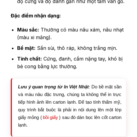
độ cứng và độ đanh gần như một tấm ván gỗ.
Đặc điểm nhận dạng:
Màu sắc:
Thường có màu nâu xám, nâu nhạt
(màu xi măng).
Bề mặt:
Sần sùi, thô ráp, không trắng mịn.
Tính chất:
Cứng, đanh, cầm nặng tay, khó bị
bẻ cong bằng lực thường.
Lưu ý quan trọng từ In Việt Nhật
:
Do bề mặt sần
và màu nâu đặc trưng, chúng ta không thể in trực
tiếp hình ảnh lên carton lạnh. Để tạo tính thẩm mỹ,
quy trình bắt buộc là phải in nội dung lên một lớp
giấy mỏng (
bồi giấy
) sau đó dán bọc lên cốt carton
lạnh.