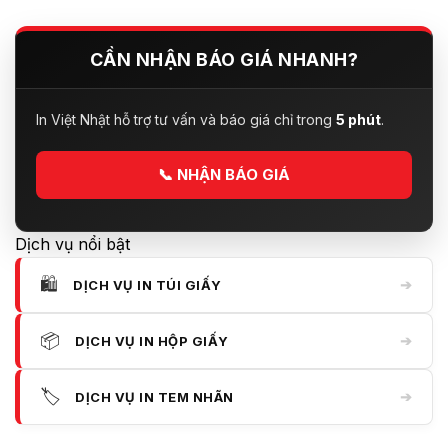
CẦN NHẬN BÁO GIÁ NHANH?
In Việt Nhật hỗ trợ tư vấn và báo giá chỉ trong
5 phút
.
📞
NHẬN BÁO GIÁ
Dịch vụ nổi bật
🛍️
➔
DỊCH VỤ IN TÚI GIẤY
📦
➔
DỊCH VỤ IN HỘP GIẤY
🏷️
➔
DỊCH VỤ IN TEM NHÃN