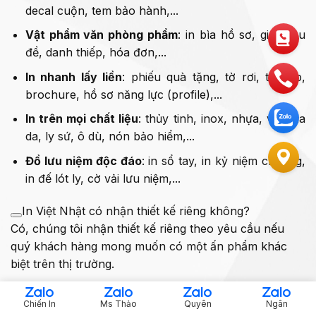
decal cuộn, tem bảo hành,...
Vật phẩm văn phòng phẩm
: in bìa hồ sơ, giấy tiêu
đề, danh thiếp, hóa đơn,...
In nhanh lấy liền
: phiếu quà tặng, tờ rơi, tờ gấp,
brochure, hồ sơ năng lực (profile),...
In trên mọi chất liệu
: thủy tinh, inox, nhựa, vải, bìa
da, ly sứ, ô dù, nón bảo hiểm,...
Đồ lưu niệm độc đáo
: in sổ tay, in kỷ niệm chương,
in đế lót ly, cờ vải lưu niệm,...
In Việt Nhật có nhận thiết kế riêng không?
Có, chúng tôi nhận thiết kế riêng theo yêu cầu nếu
quý khách hàng mong muốn có một ấn phẩm khác
biệt trên thị trường.
In Việt Nhật có in nhanh trong ngày không?
Chiến In
Ms Thảo
Quyên
Ngân
Có, chúng tôi hỗ trợ in nhanh trong ngày với giá thành