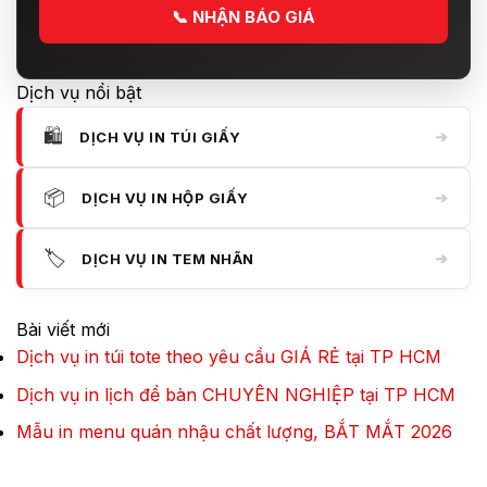
📞
NHẬN BÁO GIÁ
Dịch vụ nổi bật
🛍️
➔
DỊCH VỤ IN TÚI GIẤY
📦
➔
DỊCH VỤ IN HỘP GIẤY
🏷️
➔
DỊCH VỤ IN TEM NHÃN
Bài viết mới
Dịch vụ in túi tote theo yêu cầu GIÁ RẺ tại TP HCM
Dịch vụ in lịch để bàn CHUYÊN NGHIỆP tại TP HCM
Mẫu in menu quán nhậu chất lượng, BẮT MẮT 2026