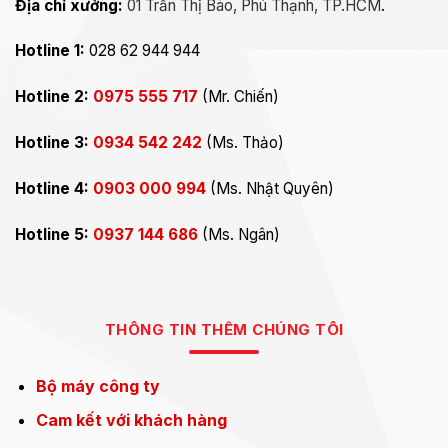
Địa chỉ xưởng:
01 Trần Thị Báo, Phú Thạnh, TP.HCM
.
Hotline 1:
028 62 944 944
Hotline 2:
0975 555 717
(Mr. Chiến)
Hotline 3:
0934 542 242
(Ms. Thảo)
Hotline 4:
0903 000 994
(Ms. Nhật Quyên)
Hotline 5:
0937 144 686
(Ms. Ngân)
THÔNG TIN THÊM CHÚNG TÔI
Bộ máy công ty
Cam kết với khách hàng