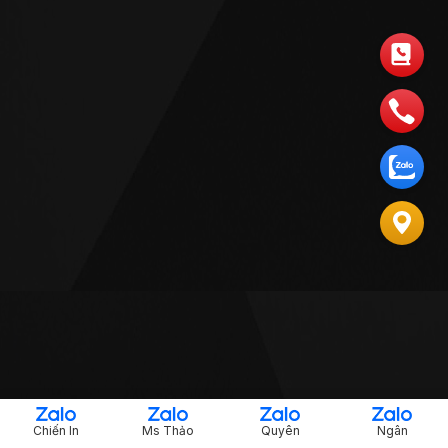
Chiến In
Ms Thảo
Quyên
Ngân