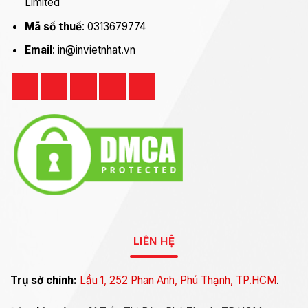
Limited
Mã số thuế
: 0313679774
Email
: in@invietnhat.vn
LIÊN HỆ
Trụ sở chính:
Lầu 1, 252 Phan Anh, Phú Thạnh, TP.HCM
.