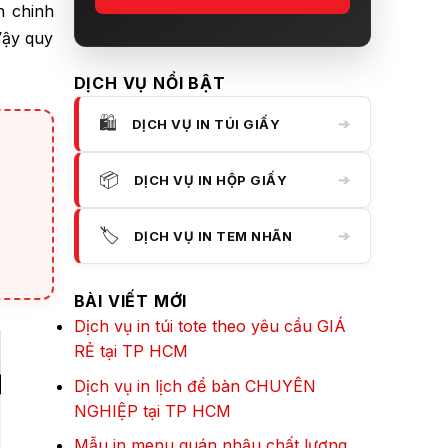
n chinh
Vậy quy
DỊCH VỤ NỔI BẬT
🛍️
➔
DỊCH VỤ IN TÚI GIẤY
📦
➔
DỊCH VỤ IN HỘP GIẤY
🏷️
➔
DỊCH VỤ IN TEM NHÃN
BÀI VIẾT MỚI
Dịch vụ in túi tote theo yêu cầu GIÁ
RẺ tại TP HCM
Dịch vụ in lịch để bàn CHUYÊN
NGHIỆP tại TP HCM
Mẫu in menu quán nhậu chất lượng,