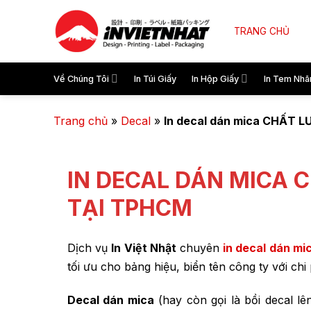
TRANG CHỦ
Về Chúng Tôi
In Túi Giấy
In Hộp Giấy
In Tem Nhã
Trang chủ
»
Decal
»
In decal dán mica CHẤT LƯ
IN DECAL DÁN MICA C
TẠI TPHCM
Dịch vụ
In Việt Nhật
chuyên
in decal dán mi
tối ưu cho bảng hiệu, biển tên công ty với chi
Decal dán mica
(hay còn gọi là bồi decal l