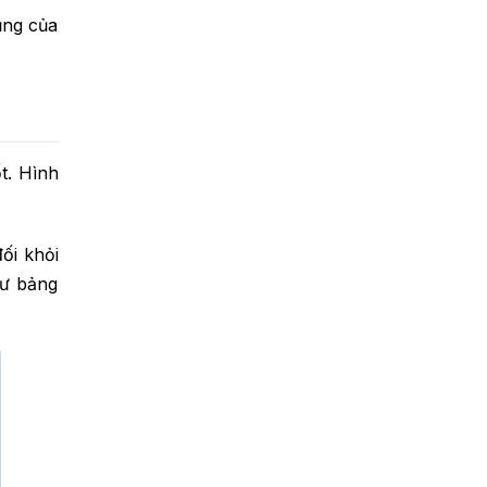
ụng của
t. Hình
ối khỏi
hư bảng