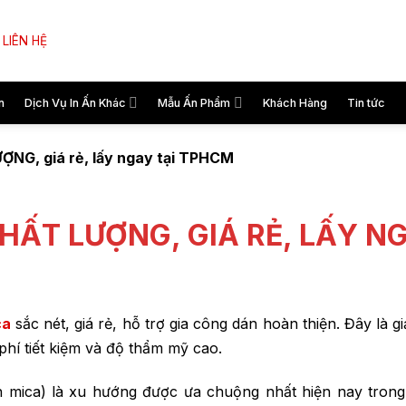
LIÊN HỆ
n
Dịch Vụ In Ấn Khác
Mẫu Ấn Phẩm
Khách Hàng
Tin tức
ỢNG, giá rẻ, lấy ngay tại TPHCM
HẤT LƯỢNG, GIÁ RẺ, LẤY N
ca
sắc nét, giá rẻ, hỗ trợ gia công dán hoàn thiện. Đây là g
 phí tiết kiệm và độ thẩm mỹ cao.
ên mica) là xu hướng được ưa chuộng nhất hiện nay tron