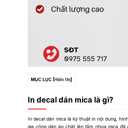
MỤC LỤC
[
Hiển thị
]
In decal dán mica là gì?
In decal dán mica là kỹ thuật in nội dung, hì
gia công dán ép chặt lên tấm nhựa mica đã