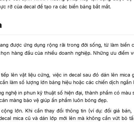
ực rỡ của decal để tạo ra các biển bảng bắt mắt.
a
ang được ứng dụng rộng rãi trong đời sống, từ làm biển c
 chọn hàng đầu của nhiều doanh nghiệp. Những ưu điểm vư
ếp lên vật liệu cứng, việc in decal sau đó dán lên mica gi
 cần làm số lượng lớn bảng hiệu hoặc các chiến dịch ngắn 
 nghệ in phun kỹ thuật số hiện đại, thành phẩm có màu s
c cán màng bảo vệ giúp ấn phẩm luôn bóng đẹp.
ộng lớn. Khi cần thay đổi thông tin (ví dụ: đổi giá bán, 
 decal mica cũ và dán lớp mới lên mà không cần vứt bỏ t