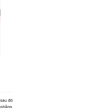
 sau đó
 phẳng,