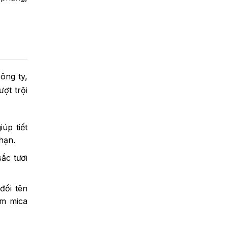
ông ty,
ợt trội
úp tiết
hạn.
ắc tươi
đổi tên
ấm mica