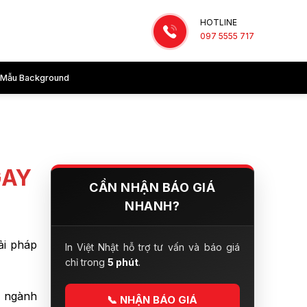
HOTLINE
097 5555 717
Mẫu Background
GAY
CẦN NHẬN BÁO GIÁ
NHANH?
iải pháp
In Việt Nhật hỗ trợ tư vấn và báo giá
chỉ trong
5 phút
.
g ngành
📞
NHẬN BÁO GIÁ