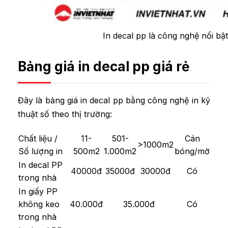
In decal pp là công nghệ nổi bậ
Bảng giá in decal pp giá rẻ
Đây là bảng giá in decal pp bằng công nghệ in kỹ
thuật số theo thị trường:
Chất liệu /
11-
501-
Cán
>1000m2
Số lượng in
500m2
1.000m2
bóng/mờ
In decal PP
40000đ
35000đ
30000đ
Có
trong nhà
In giấy PP
không keo
40.000đ
35.000đ
Có
trong nhà