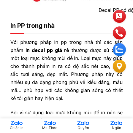
Decal PP có độ
In PP trong nhà
Với phương pháp in pp trong nhà thì các sản
phẩm
in decal pp giá rẻ
thường được sử dụng
một loại mực không mùi để in. Loại mực này giúp
cho thành phẩm in ra có độ sắc nét cao, màu
sắc tươi sáng, đẹp mắt. Phương pháp này có
nhiều sự đa dạng phong phú về kiểu dáng, mẫu
mã… phù hợp với các không gian sống có thiết
kế tối giản hay hiện đại.
Bởi vì sử dụng loại mực không mùi để in nên sẽ
có nhược điểm đó là mực không có độ chống
Chiến In
Ms Thảo
Quyên
Ngân
thấm nước. Chính vì thế nên đây cũng là phương