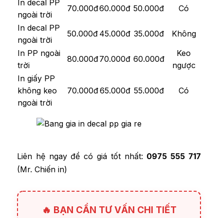
In decal PP
70.000đ
60.000đ
50.000đ
Có
ngoài trời
In decal PP
50.000đ
45.000đ
35.000đ
Không
ngoài trời
In PP ngoài
Keo
80.000đ
70.000đ
60.000đ
trời
ngược
In giấy PP
không keo
70.000đ
65.000đ
55.000đ
Có
ngoài trời
Liên hệ ngay để có giá tốt nhất:
0975 555 717
(Mr. Chiến in)
🔥 BẠN CẦN TƯ VẤN CHI TIẾT