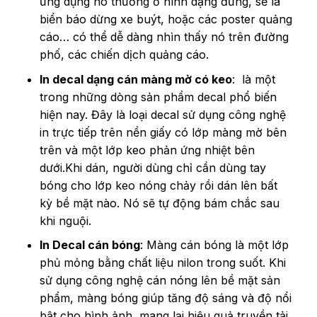
ứng dụng nó thường ở hình dạng đứng, sẽ là
biển báo dừng xe buýt, hoặc các poster quảng
cáo… có thể dễ dàng nhìn thấy nó trên đường
phố, các chiến dịch quảng cáo.
In decal dạng cán màng mờ có keo
: là một
trong những dòng sản phẩm decal phổ biến
hiện nay. Đây là loại decal sử dụng công nghệ
in trực tiếp trên nền giấy có lớp màng mờ bên
trên và một lớp keo phản ứng nhiệt bên
dưới.Khi dán, người dùng chỉ cần dùng tay
bóng cho lớp keo nóng chảy rồi dán lên bất
kỳ bề mặt nào. Nó sẽ tự động bám chắc sau
khi nguội.
In Decal cán bóng
: Màng cán bóng là một lớp
phủ mỏng bằng chất liệu nilon trong suốt. Khi
sử dụng công nghệ cán nóng lên bề mặt sản
phẩm, màng bóng giúp tăng độ sáng và độ nổi
bật cho hình ảnh, mang lại hiệu quả truyền tải