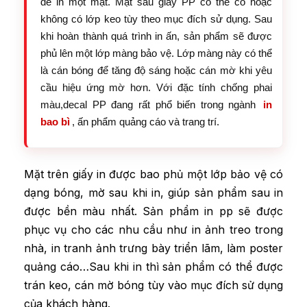
để in một mặt. Mặt sau giấy PP có thể có hoặc
không có lớp keo tùy theo mục đích sử dụng. Sau
khi hoàn thành quá trình in ấn, sản phẩm sẽ được
phủ lên một lớp màng bảo vệ. Lớp màng này có thể
là cán bóng để tăng độ sáng hoặc cán mờ khi yêu
cầu hiệu ứng mờ hơn. Với đặc tính chống phai
màu,decal PP đang rất phổ biến trong ngành
in
bao bì
, ấn phẩm quảng cáo và trang trí.
Mặt trên giấy in được bao phủ một lớp bảo vệ có
dạng bóng, mờ sau khi in, giúp sản phẩm sau in
được bền màu nhất. Sản phẩm in pp sẽ được
phục vụ cho các nhu cầu như in ảnh treo trong
nhà, in tranh ảnh trưng bày triển lãm, làm poster
quảng cáo…Sau khi in thì sản phẩm có thể được
trán keo, cán mờ bóng tùy vào mục đích sử dụng
của khách hàng.