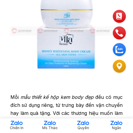
Mỗi
mẫu thiết kế hộp kem body đẹp
đều có mục
đích sử dụng riêng, từ trưng bày đến vận chuyển
hay làm quà tặng. Với các thương hiệu muốn làm
hộp quà mỹ phẩm cao cấp, bạn có thể tham
Chiến In
Ms Thảo
Quyên
Ngân
khảo thêm các mẫu
in hộp bánh trung thu cao