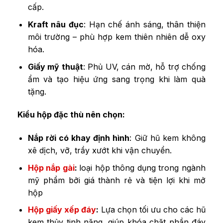
cấp.
Kraft nâu đục
: Hạn chế ánh sáng, thân thiện
môi trường – phù hợp kem thiên nhiên dễ oxy
hóa.
Giấy mỹ thuật
: Phủ UV, cán mờ, hỗ trợ chống
ẩm và tạo hiệu ứng sang trọng khi làm quà
tặng.
Kiểu hộp đặc thù nên chọn:
Nắp rời có khay định hình
: Giữ hũ kem không
xê dịch, vỡ, trầy xướt khi vận chuyển.
Hộp nắp gài
:
loại hộp thông dụng trong ngành
mỹ phẩm bởi giá thành rẻ và tiện lợi khi mở
hộp
Hộp giấy xếp đáy
:
Lựa chọn tối ưu cho các hũ
kem thủy tinh nặng, giúp khóa chặt phần đáy