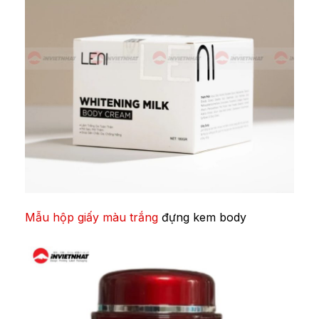
Mẫu hộp giấy màu trắng
đựng kem body