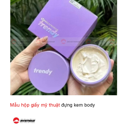
Mẫu hộp giấy mỹ thuật
đựng kem body