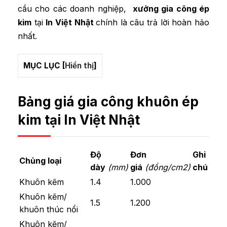
cầu cho các doanh nghiệp,
xưởng gia công ép
kim
tại
In Việt Nhật
chính là câu trả lời hoàn hảo
nhất.
MỤC LỤC
[
Hiển thị
]
Bảng giá gia công khuôn ép
kim tại In Việt Nhật
Độ
Đơn
Ghi
Chủng loại
dày
(mm)
giá
(đồng/cm2)
chú
Khuôn kẽm
1.4
1.000
Khuôn kẽm/
1.5
1.200
khuôn thúc nổi
Khuôn kẽm/