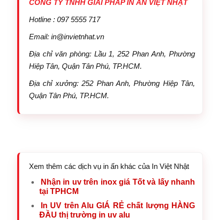
CÔNG TY TNHH GIẢI PHÁP IN ẤN VIỆT NHẬT
Hotline : 097 5555 717
Email: in@invietnhat.vn
Địa chỉ văn phòng: Lầu 1, 252 Phan Anh, Phường
Hiệp Tân, Quận Tân Phú, TP.HCM.
Địa chỉ xưởng: 252 Phan Anh, Phường Hiệp Tân,
Quận Tân Phú, TP.HCM.
Xem thêm các dịch vụ in ấn khác của In Việt Nhật
Nhận in uv trên inox giá Tốt và lấy nhanh
tại TPHCM
In UV trên Alu GIÁ RẺ chất lượng HÀNG
ĐẦU thị trường in uv alu