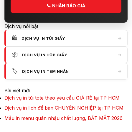
📞
NHẬN BÁO GIÁ
Dịch vụ nổi bật
🛍️
➔
DỊCH VỤ IN TÚI GIẤY
📦
➔
DỊCH VỤ IN HỘP GIẤY
🏷️
➔
DỊCH VỤ IN TEM NHÃN
Bài viết mới
Dịch vụ in túi tote theo yêu cầu GIÁ RẺ tại TP HCM
Dịch vụ in lịch để bàn CHUYÊN NGHIỆP tại TP HCM
Mẫu in menu quán nhậu chất lượng, BẮT MẮT 2026