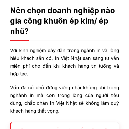
Vừa ép kim, vừa
bế nổi
ở cùng 1
Nên chọn doanh nghiệp nào
công đoạn.
Khuôn
gia công khuôn ép kim/ ép
3D
Tiết kiệm chi phí
nhũ?
Tiết kiệm thời gian
Ứng dụng: thiệp cưới, hộp thuốc
lá, hộp bánh,…
Với kinh nghiệm dày dặn trong ngành in và lòng
hiếu khách sẵn có, In Việt Nhật sẵn sàng tư vấn
miễn phí cho đến khi khách hàng tin tưởng và
hợp tác.
Vốn đã có chỗ đứng vững chải không chỉ trong
nghành in mà còn trong lòng của người tiêu
dùng, chắc chắn In Việt Nhật sẽ không làm quý
khách hàng thất vọng.