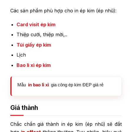
Các sản phẩm phù hợp cho in ép kim (ép nhũ):
Card visit ép kim
Thiệp cưới, thiệp mời,..
Túi giấy ép kim
Lịch
Bao lì xì ép kim
Mẫu
in bao lì xì
gia công ép kim ĐẸP giá rẻ
Giá thành
Chắc chắn giá thành in ép kim (ép nhũ) sẽ đắt
hơn
in offset
thông thường. Tuy nhiên, hiệu quả