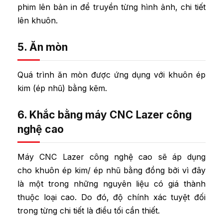
Chất lượng vừa phải
phim lên bản in để truyền từng hình ảnh, chi tiết
Tuổi thọ trung bình
lên khuôn.
Độ dày đa dạng: 5.0 mm, 10.0 mm,
5. Ăn mòn
15.0mm, 20.0 mm
Ưu điểm:
Quá trình ăn mòn được ứng dụng với khuôn ép
Mẫu mã đẹp, độ bền và tuổi thọ
kim (ép nhũ) bằng kẽm.
cao
Đồng
6. Khắc bằng máy CNC Lazer công
Ứng dụng trên các chất liệu khó
nghệ cao
như: Da, Simili, Thiệp cưới các
loại, name card, lịch cuốn…..
Máy CNC Lazer công nghệ cao sẽ áp dụng
Khuyết điểm: Giá thành cao
cho khuôn ép kim/ ép nhũ bằng đồng bởi vì đây
là một trong những nguyên liệu có giá thành
Đặc điểm: Sự kết hợp giữ kim loại và
thuộc loại cao. Do đó, độ chính xác tuyệt đối
nhựa
trong từng chi tiết là điều tối cần thiết.
Ưu điểm nổi bật: