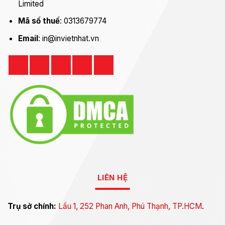
Limited
Mã số thuế
: 0313679774
Email
: in@invietnhat.vn
LIÊN HỆ
Trụ sở chính:
Lầu 1, 252 Phan Anh, Phú Thạnh, TP.HCM
.