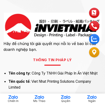
Hãy để chúng tôi giải quyết mọi nỗi lo về bao bì của
doanh nghiệp bạn.
THÔNG TIN PHÁP LÝ
Tên công ty
: Công Ty TNHH Giải Pháp In Ấn Việt Nhật
Tên quốc tế
: Viet Nhat Printing Solutions Company
Limited
Mã số thuế
: 0313679774
Chiến In
Ms Thảo
Quyên
Ngân
Email
: in@invietnhat.vn