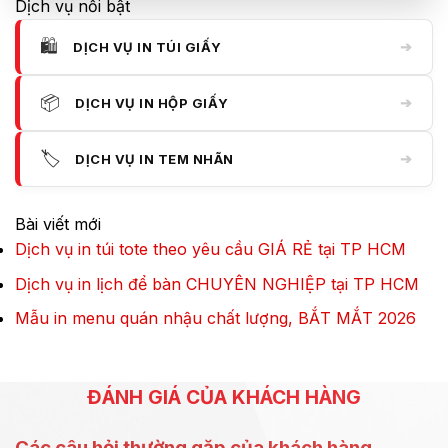
Dịch vụ nổi bật
🛍️
➔
DỊCH VỤ IN TÚI GIẤY
📦
➔
DỊCH VỤ IN HỘP GIẤY
🏷️
➔
DỊCH VỤ IN TEM NHÃN
Bài viết mới
Dịch vụ in túi tote theo yêu cầu GIÁ RẺ tại TP HCM
Dịch vụ in lịch để bàn CHUYÊN NGHIỆP tại TP HCM
Mẫu in menu quán nhậu chất lượng, BẮT MẮT 2026
ĐÁNH GIÁ CỦA KHÁCH HÀNG
Các câu hỏi thường gặp của khách hàng