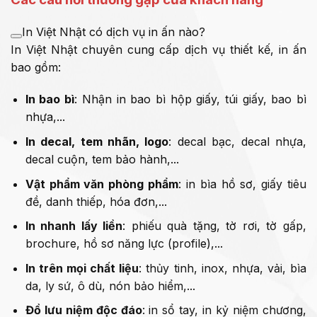
In Việt Nhật có dịch vụ in ấn nào?
In Việt Nhật chuyên cung cấp dịch vụ thiết kế, in ấn
bao gồm:
In bao bì
: Nhận in bao bì hộp giấy, túi giấy, bao bì
nhựa,...
In decal, tem nhãn, logo
: decal bạc, decal nhựa,
decal cuộn, tem bảo hành,...
Vật phẩm văn phòng phẩm
: in bìa hồ sơ, giấy tiêu
đề, danh thiếp, hóa đơn,...
In nhanh lấy liền
: phiếu quà tặng, tờ rơi, tờ gấp,
brochure, hồ sơ năng lực (profile),...
In trên mọi chất liệu
: thủy tinh, inox, nhựa, vải, bìa
da, ly sứ, ô dù, nón bảo hiểm,...
Đồ lưu niệm độc đáo
: in sổ tay, in kỷ niệm chương,