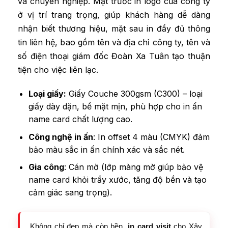
và chuyên nghiệp. Mặt trước in logo của công ty
ở vị trí trang trọng, giúp khách hàng dễ dàng
nhận biết thương hiệu, mặt sau in đầy đủ thông
tin liên hệ, bao gồm tên và địa chỉ công ty, tên và
số điện thoại giám đốc Đoàn Xa Tuân tạo thuận
tiện cho việc liên lạc.
Loại giấy:
Giấy Couche 300gsm (C300) – loại
giấy dày dặn, bề mặt mịn, phù hợp cho in ấn
name card chất lượng cao.
Công nghệ in ấn
: In offset 4 màu (CMYK) đảm
bảo màu sắc in ấn chính xác và sắc nét.
Gia công
: Cán mờ (lớp màng mờ giúp bảo vệ
name card khỏi trầy xước, tăng độ bền và tạo
cảm giác sang trọng).
Không chỉ đẹp mà còn bền,
in card visit
cho Xây