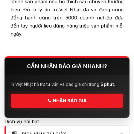
chính sản phẩm nếu họ thích câu chuyện thương
hiệu. Đó là lý do In Việt Nhật đã và đang cùng
đồng hành cùng trên 5000 doanh nghiệp đưa
đến tay người tiêu dùng hàng triệu sản phẩm mỗi
ngày.
CẦN NHẬN BÁO GIÁ NHANH?
In Việt Nhật hỗ trợ tư vấn và báo giá chỉ trong
5 phút
.
📞
NHẬN BÁO GIÁ
Dịch vụ nổi bật
🛍️
➔
DỊCH VỤ IN TÚI GIẤY