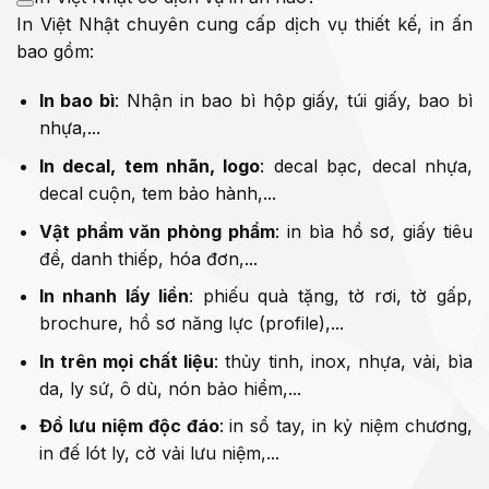
In Việt Nhật chuyên cung cấp dịch vụ thiết kế, in ấn
bao gồm:
In bao bì
: Nhận in bao bì hộp giấy, túi giấy, bao bì
nhựa,...
In decal, tem nhãn, logo
: decal bạc, decal nhựa,
decal cuộn, tem bảo hành,...
Vật phẩm văn phòng phẩm
: in bìa hồ sơ, giấy tiêu
đề, danh thiếp, hóa đơn,...
In nhanh lấy liền
: phiếu quà tặng, tờ rơi, tờ gấp,
brochure, hồ sơ năng lực (profile),...
In trên mọi chất liệu
: thủy tinh, inox, nhựa, vải, bìa
da, ly sứ, ô dù, nón bảo hiểm,...
Đồ lưu niệm độc đáo
: in sổ tay, in kỷ niệm chương,
in đế lót ly, cờ vải lưu niệm,...