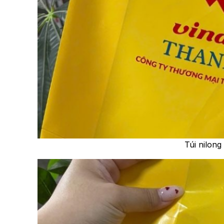
Túi nilong