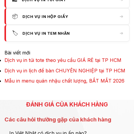
📦
➔
DỊCH VỤ IN HỘP GIẤY
🏷️
➔
DỊCH VỤ IN TEM NHÃN
Bài viết mới
Dịch vụ in túi tote theo yêu cầu GIÁ RẺ tại TP HCM
Dịch vụ in lịch để bàn CHUYÊN NGHIỆP tại TP HCM
Mẫu in menu quán nhậu chất lượng, BẮT MẮT 2026
ĐÁNH GIÁ CỦA KHÁCH HÀNG
Các câu hỏi thường gặp của khách hàng
In Việt Nhật có dịch vụ in ấn nào?