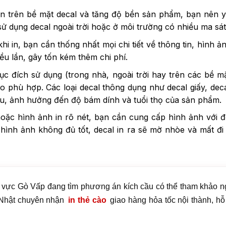
n trên bề mặt decal và tăng độ bền sản phẩm, bạn nên 
sử dụng decal ngoài trời hoặc ở môi trường có nhiều ma sát
hi in, bạn cần thống nhất mọi chi tiết về thông tin, hình 
ều lần, gây tốn kém thêm chi phí.
c đích sử dụng (trong nhà, ngoài trời hay trên các bề m
ho phù hợp. Các loại decal thông dụng như decal giấy, dec
au, ảnh hưởng đến độ bám dính và tuổi thọ của sản phẩm.
oặc hình ảnh in rõ nét, bạn cần cung cấp hình ảnh với 
g hình ảnh không đủ tốt, decal in ra sẽ mờ nhòe và mất đi
u vực Gò Vấp đang tìm phương án kích cầu có thể tham khảo n
t Nhật chuyên nhận
in thẻ cào
giao hàng hỏa tốc nội thành, hỗ