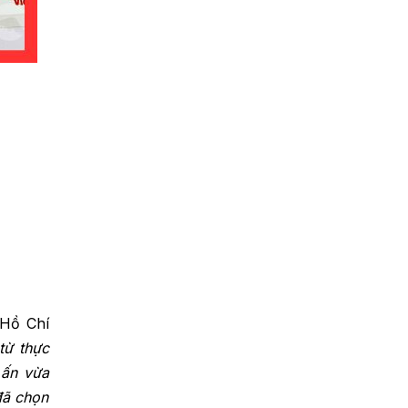
 Hồ Chí
từ thực
 ấn vừa
đã chọn