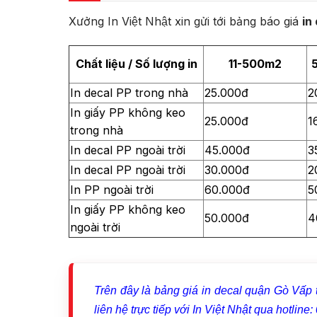
Xưởng In Việt Nhật xin gửi tới bảng báo giá
in
Chất liệu / Số lượng in
11-500m2
In decal PP trong nhà
25.000đ
2
In giấy PP không keo
25.000đ
1
trong nhà
In decal PP ngoài trời
45.000đ
3
In decal PP ngoài trời
30.000đ
2
In PP ngoài trời
60.000đ
5
In giấy PP không keo
50.000đ
4
ngoài trời
Trên đây là bảng giá in decal quận Gò Vấp
liên hệ trực tiếp với In Việt Nhật qua hotli