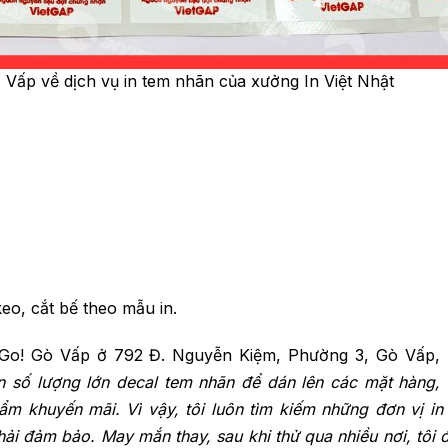
ò Vấp về dịch vụ in tem nhãn của xưởng In Việt Nhật
o, cắt bế theo mẫu in.
ị Go! Gò Vấp ở 792 Đ. Nguyễn Kiệm, Phường 3, Gò Vấp,
n số lượng lớn decal tem nhãn để dán lên các mặt hàng, 
m khuyến mãi. Vì vậy, tôi luôn tìm kiếm những đơn vị in
i đảm bảo. May mắn thay, sau khi thử qua nhiều nơi, tôi 