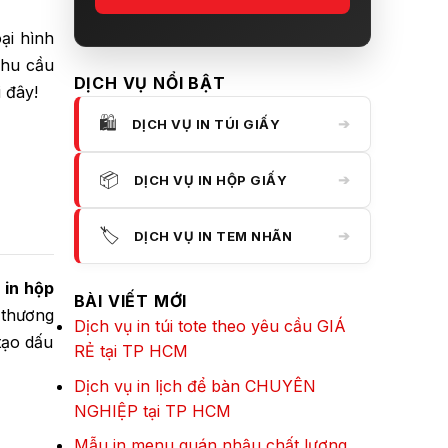
ại hình
nhu cầu
DỊCH VỤ NỔI BẬT
i đây!
🛍️
➔
DỊCH VỤ IN TÚI GIẤY
📦
➔
DỊCH VỤ IN HỘP GIẤY
🏷️
➔
DỊCH VỤ IN TEM NHÃN
,
in hộp
BÀI VIẾT MỚI
 thương
Dịch vụ in túi tote theo yêu cầu GIÁ
tạo dấu
RẺ tại TP HCM
Dịch vụ in lịch để bàn CHUYÊN
NGHIỆP tại TP HCM
Mẫu in menu quán nhậu chất lượng,