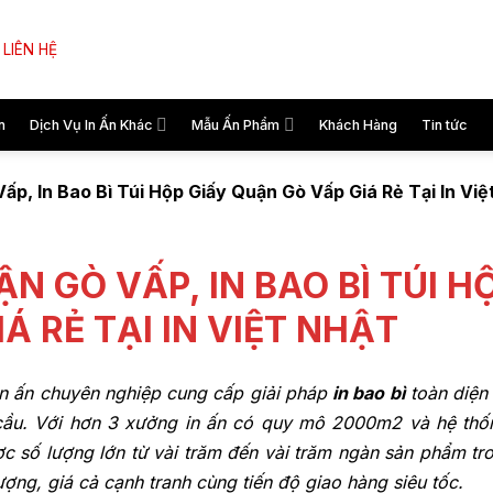
LIÊN HỆ
n
Dịch Vụ In Ấn Khác
Mẫu Ấn Phẩm
Khách Hàng
Tin tức
ấp, In Bao Bì Túi Hộp Giấy Quận Gò Vấp Giá Rẻ Tại In Việ
ẬN GÒ VẤP, IN BAO BÌ TÚI H
Á RẺ TẠI IN VIỆT NHẬT
in ấn chuyên nghiệp cung cấp giải pháp
in bao bì
toàn diện
cầu
. Với hơn 3 xưởng in ấn có quy mô 2000m2 và hệ th
c số lượng lớn từ vài trăm đến vài trăm ngàn sản phẩm tro
ượng, giá cả cạnh tranh cùng tiến độ giao hàng siêu tốc.