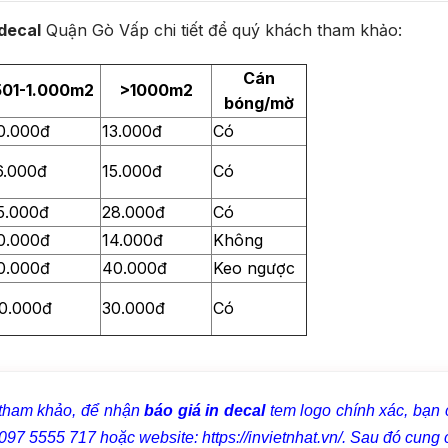
 decal
Quận Gò Vấp chi tiết để quý khách tham khảo:
Cán
501-1.000m2
>1000m2
bóng/mờ
0.000đ
13.000đ
Có
6.000đ
15.000đ
Có
5.000đ
28.000đ
Có
0.000đ
14.000đ
Không
0.000đ
40.000đ
Keo ngược
0.000đ
30.000đ
Có
 tham khảo, để nhận
báo giá in decal
tem logo chính xác, bạn 
ne: 097 5555 717 hoặc website: https://invietnhat.vn/. Sau đó cung