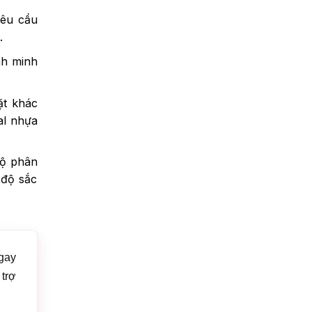
yêu cầu
.
ảnh minh
ặt khác
al nhựa
độ phân
 độ sắc
gay
 trợ