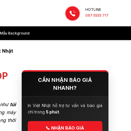
HOTLINE
097 5555 717
Mẫu Background
t Nhật
ỘP
CẦN NHẬN BÁO GIÁ
NHANH?
 như
túi
In Việt Nhật hỗ trợ tư vấn và báo giá
ống máy
chỉ trong
5 phút
.
ng thời
📞
NHẬN BÁO GIÁ