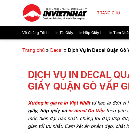
TRANG CHỦ
Về Chúng Tôi
In Túi Giấy
In Hộp Giấy
In Tem Nhã
Trang chủ
»
Decal
»
Dịch Vụ In Decal Quận Gò V
DỊCH VỤ IN DECAL QU
GIẤY QUẬN GÒ VẤP GI
X
ưởng in giá rẻ In Việt Nhật
tự hào là đơn vị 
giấy, hộp giấy và
in decal Gò Vấp
theo yêu 
móc hiện đại bậc nhất, chúng tôi đáp ứng đượ
gian tối ưu nhất. Cam kết ấn phẩm đẹp, chất l