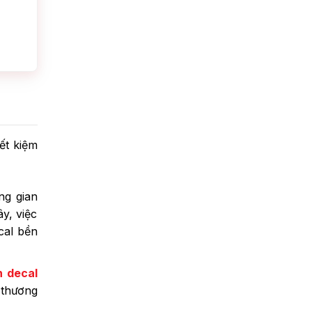
ết kiệm
ng gian
y, việc
cal bền
n decal
 thương