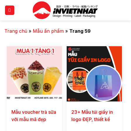
Trang chủ
»
Mẫu ấn phẩm
»
Trang 59
Mẫu voucher trà sữa
23+ Mẫu túi giấy in
với mẫu mã đẹp
logo ĐẸP, thiết kế
CHẤT LƯỢNG giá
theo yêu cầu