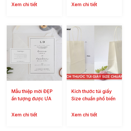
thành rẻ
Xem chi tiết
Xem chi tiết
Mẫu thiệp mời ĐẸP
Kích thước túi giấy
ấn tượng được ƯA
Size chuẩn phổ biến
CHUỘNG nhất hiện
và thông dụng
nay
Xem chi tiết
Xem chi tiết