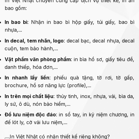
In Việt Nhật chuyên cung cấp dịch vụ thiết kế, in ấn
bao gồm:
In bao bì
: Nhận in bao bì hộp giấy, túi giấy, bao bì
nhựa,...
In decal, tem nhãn, logo
: decal bạc, decal nhựa, decal
cuộn, tem bảo hành,...
Vật phẩm văn phòng phẩm
: in bìa hồ sơ, giấy tiêu đề,
danh thiếp, hóa đơn,...
In nhanh lấy liền
: phiếu quà tặng, tờ rơi, tờ gấp,
brochure, hồ sơ năng lực (profile),...
In trên mọi chất liệu
: thủy tinh, inox, nhựa, vải, bìa da,
ly sứ, ô dù, nón bảo hiểm,...
Đồ lưu niệm độc đáo
: in sổ tay, in kỷ niệm chương, in
đế lót ly, cờ vải lưu niệm,...
In Việt Nhật có nhận thiết kế riêng không?