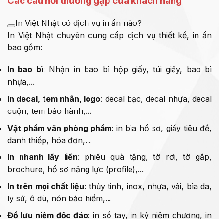
Các câu hỏi thường gặp của khách hàng
In Việt Nhật có dịch vụ in ấn nào?
In Việt Nhật chuyên cung cấp dịch vụ thiết kế, in ấn
bao gồm:
In bao bì
: Nhận in bao bì hộp giấy, túi giấy, bao bì
nhựa,...
In decal, tem nhãn, logo
: decal bạc, decal nhựa, decal
cuộn, tem bảo hành,...
Vật phẩm văn phòng phẩm
: in bìa hồ sơ, giấy tiêu đề,
danh thiếp, hóa đơn,...
In nhanh lấy liền
: phiếu quà tặng, tờ rơi, tờ gấp,
brochure, hồ sơ năng lực (profile),...
In trên mọi chất liệu
: thủy tinh, inox, nhựa, vải, bìa da,
ly sứ, ô dù, nón bảo hiểm,...
Đồ lưu niệm độc đáo
: in sổ tay, in kỷ niệm chương, in