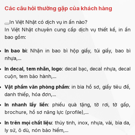
Các câu hỏi thường gặp của khách hàng
In Việt Nhật có dịch vụ in ấn nào?
In Việt Nhật chuyên cung cấp dịch vụ thiết kế, in ấn
bao gồm:
In bao bì
: Nhận in bao bì hộp giấy, túi giấy, bao bì
nhựa,...
In decal, tem nhãn, logo
: decal bạc, decal nhựa, decal
cuộn, tem bảo hành,...
Vật phẩm văn phòng phẩm
: in bìa hồ sơ, giấy tiêu đề,
danh thiếp, hóa đơn,...
In nhanh lấy liền
: phiếu quà tặng, tờ rơi, tờ gấp,
brochure, hồ sơ năng lực (profile),...
In trên mọi chất liệu
: thủy tinh, inox, nhựa, vải, bìa da,
ly sứ, ô dù, nón bảo hiểm,...