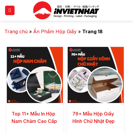
Trang chủ
»
Ấn Phẩm Hộp Giấy
»
Trang 18
Top 11+ Mẫu In Hộp
79+ Mẫu Hộp Giấy
Nam Châm Cao Cấp
Hình Chữ Nhật Đẹp
Và Chất Lượng
Mắt Và Chất Lượng