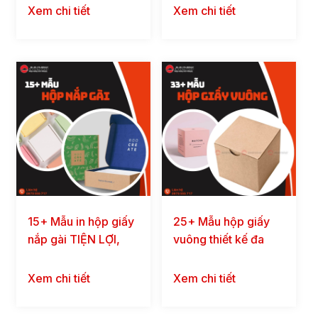
Xem chi tiết
Xem chi tiết
15+ Mẫu in hộp giấy
25+ Mẫu hộp giấy
nắp gài TIỆN LỢI,
vuông thiết kế đa
chắc chắn, đẹp mắt
dạng, ĐỘC ĐÁO,
đẹp mắt
Xem chi tiết
Xem chi tiết